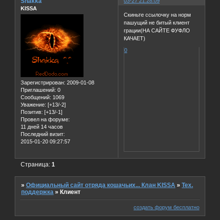
Shakka
03-27 21:28:09
KISSA
Скиньте ссылочку на норм
пашущий не битый клиент
грации(НА САЙТЕ ФУФЛО
КАЧАЕТ)
0
Зарегистрирован
: 2009-01-08
Приглашений:
0
Сообщений:
1069
Уважение:
[+13/-2]
Позитив:
[+13/-1]
Провел на форуме:
11 дней 14 часов
Последний визит:
2015-01-20 09:27:57
Страница:
1
»
Официальный сайт отряда кошачьих... Клан KISSA
»
Тех.
поддержка
»
Клиент
создать форум бесплатно