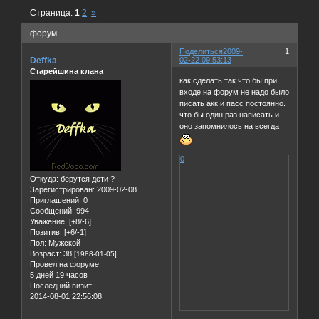
Страница:
1
2
»
форум
Поделиться
2009-
1
Deffka
02-22 09:53:13
Старейшина клана
как сделать так что бы при
входе на форум не надо было
писать акк и пасс постоянно.
что бы один раз написать и
оно запомнилось на всегда
0
Откуда:
берутся дети ?
Зарегистрирован
: 2009-02-08
Приглашений:
0
Сообщений:
994
Уважение:
[+8/-6]
Позитив:
[+6/-1]
Пол:
Мужской
Возраст:
38
[1988-01-05]
Провел на форуме:
5 дней 19 часов
Последний визит:
2014-08-01 22:56:08