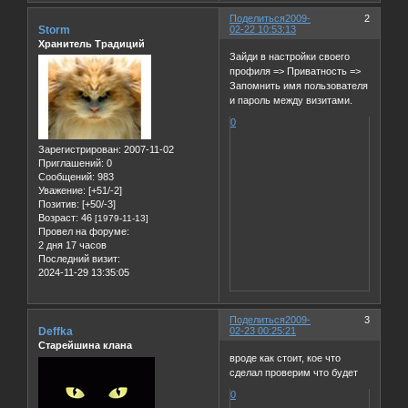
Поделиться
2009-
2
Storm
02-22 10:53:13
Хранитель Традиций
Зайди в настройки своего
профиля => Приватность =>
Запомнить имя пользователя
и пароль между визитами.
0
Зарегистрирован
: 2007-11-02
Приглашений:
0
Сообщений:
983
Уважение:
[+51/-2]
Позитив:
[+50/-3]
Возраст:
46
[1979-11-13]
Провел на форуме:
2 дня 17 часов
Последний визит:
2024-11-29 13:35:05
Поделиться
2009-
3
Deffka
02-23 00:25:21
Старейшина клана
вроде как стоит, кое что
сделал проверим что будет
0