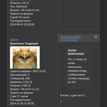
Позитив:
[+6/-1]
Пол:
Мужской
Возраст:
38
[1988-01-05]
Провел на форуме:
5 дней 19 часов
Последний визит:
2014-08-01 22:56:08
Поделиться
2009-
12
Storm
04-07 20:51:32
Хранитель Традиций
Sasha
написал(а):
Рус, в твоих ли
силах
уменьшить
перерыв между
Зарегистрирован
: 2007-11-02
сообщениями
Приглашений:
0
хотябы секунд до
Сообщений:
983
Уважение:
[+51/-2]
20-30?
Позитив:
[+50/-3]
Возраст:
46
[1979-11-13]
Провел на форуме:
В моих, а для чего? )
2 дня 17 часов
Последний визит:
0
2024-11-29 13:35:05