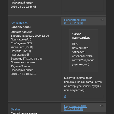
Последний визит:
2014-08-01 22:56:08
Поделиться
2010-
18
SmileDeath
03-17 14:00:40
Заблокирован
Откуда:
Харьков
Sasha
Зарегистрирован
: 2009-12-26
написал(а):
Приглашений:
0
Сообщений:
385
Есть
Уважение:
[+9/-0]
возможность
Позитив:
[+2/-1]
запретить
Пол:
Женский
создавать темы
Возраст:
37
[1989-05-23]
гостям? надоело
Провел на форуме:
удалять уже)
15 дней 3 часа
Последний визит:
2010-07-31 10:53:12
Может я чаффо-то не
понимаю, но как тагда на том
же астериусе заявки будут к
нам подавать?)
0
Поделиться
2010-
19
Sasha
03-17 14:10:18
Старейшина клана