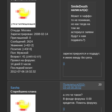
SmileDeath
написал(а):
Может я чаффо-
то не понимаю,
но как тагда на
том же
Откуда:
Москва
астериусе заявки
Зарегистрирован
: 2008-02-14
будут к нам
Приглашений:
0
подавать?)
Сообщений:
2624
Уважение:
[+42/-2]
Позитив:
[+43/-0]
Пол:
Мужской
зарегистрируются и подадут.
Возраст:
41
[1985-02-07]
я имею ввиду без рега.
Провел на форуме:
0
14 дней 0 часов
Последний визит:
2012-07-06 19:32:32
Поделиться
2010-
20
Sasha
03-18 00:28:52
Старейшина клана
а это че такое?
В фонде форума: 0.00
кредитов. Помочь форуму.
0