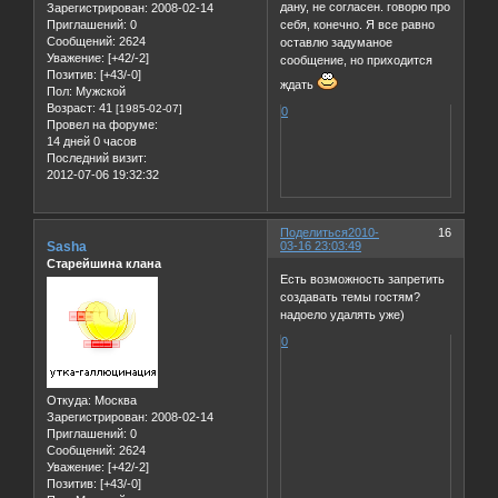
дану, не согласен. говорю про
Зарегистрирован
: 2008-02-14
себя, конечно. Я все равно
Приглашений:
0
Сообщений:
2624
оставлю задуманое
Уважение:
[+42/-2]
сообщение, но приходится
Позитив:
[+43/-0]
ждать
Пол:
Мужской
Возраст:
41
[1985-02-07]
0
Провел на форуме:
14 дней 0 часов
Последний визит:
2012-07-06 19:32:32
Поделиться
2010-
16
Sasha
03-16 23:03:49
Старейшина клана
Есть возможность запретить
создавать темы гостям?
надоело удалять уже)
0
Откуда:
Москва
Зарегистрирован
: 2008-02-14
Приглашений:
0
Сообщений:
2624
Уважение:
[+42/-2]
Позитив:
[+43/-0]