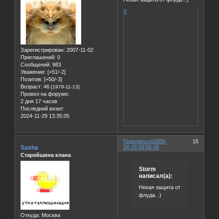
0
Зарегистрирован
: 2007-11-02
Приглашений:
0
Сообщений:
983
Уважение:
[+51/-2]
Позитив:
[+50/-3]
Возраст:
46
[1979-11-13]
Провел на форуме:
2 дня 17 часов
Последний визит:
2024-11-29 13:35:05
Поделиться
2009-
15
Sasha
04-09 08:06:49
Старейшина клана
Storm
написал(а):
Некая защита от
флуда...)
Откуда:
Москва