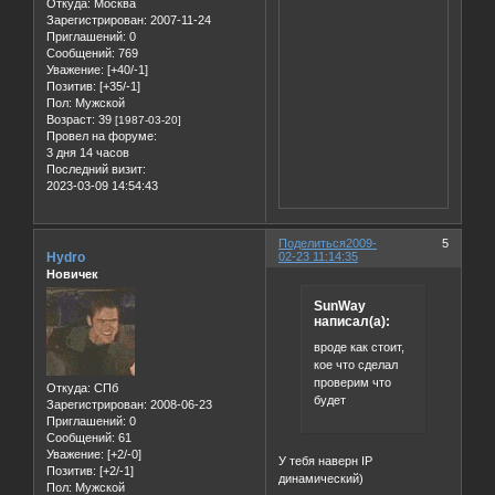
Откуда:
Москва
Зарегистрирован
: 2007-11-24
Приглашений:
0
Сообщений:
769
Уважение:
[+40/-1]
Позитив:
[+35/-1]
Пол:
Мужской
Возраст:
39
[1987-03-20]
Провел на форуме:
3 дня 14 часов
Последний визит:
2023-03-09 14:54:43
Поделиться
2009-
5
Hydro
02-23 11:14:35
Новичек
SunWay
написал(а):
вроде как стоит,
кое что сделал
проверим что
Откуда:
СПб
будет
Зарегистрирован
: 2008-06-23
Приглашений:
0
Сообщений:
61
Уважение:
[+2/-0]
У тебя наверн IP
Позитив:
[+2/-1]
динамический)
Пол:
Мужской