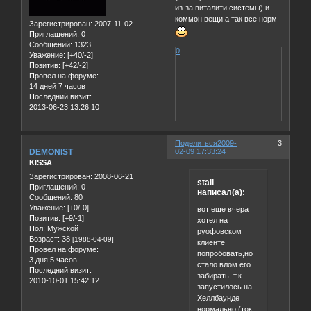
из-за виталити системы) и
коммон вещи,а так все норм
Зарегистрирован
: 2007-11-02
Приглашений:
0
Сообщений:
1323
0
Уважение:
[+40/-2]
Позитив:
[+42/-2]
Провел на форуме:
14 дней 7 часов
Последний визит:
2013-06-23 13:26:10
Поделиться
2009-
3
DEMONIST
02-09 17:33:24
KISSA
Зарегистрирован
: 2008-06-21
stail
Приглашений:
0
написал(а):
Сообщений:
80
Уважение:
[+0/-0]
вот еще вчера
Позитив:
[+9/-1]
хотел на
Пол:
Мужской
руофовском
Возраст:
38
[1988-04-09]
клиенте
Провел на форуме:
попробовать,но
3 дня 5 часов
стало влом его
Последний визит:
забирать, т.к.
2010-10-01 15:42:12
запустилось на
Хеллбаунде
нормально (ток