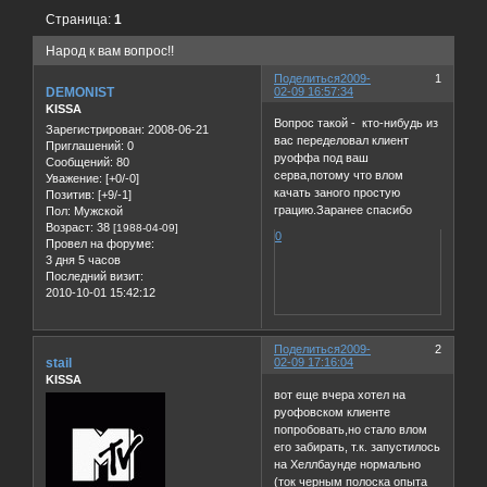
Страница:
1
Народ к вам вопрос!!
Поделиться
2009-
1
DEMONIST
02-09 16:57:34
KISSA
Вопрос такой - кто-нибудь из
Зарегистрирован
: 2008-06-21
вас переделовал клиент
Приглашений:
0
руоффа под ваш
Сообщений:
80
серва,потому что влом
Уважение:
[+0/-0]
качать заного простую
Позитив:
[+9/-1]
грацию.Заранее спасибо
Пол:
Мужской
Возраст:
38
[1988-04-09]
0
Провел на форуме:
3 дня 5 часов
Последний визит:
2010-10-01 15:42:12
Поделиться
2009-
2
stail
02-09 17:16:04
KISSA
вот еще вчера хотел на
руофовском клиенте
попробовать,но стало влом
его забирать, т.к. запустилось
на Хеллбаунде нормально
(ток черным полоска опыта