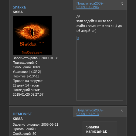
Поделиться
2009-
5
Shakka
02-09 19:21:06
KISSA
да
жми апдейт и он те все
файлы заменит, я так с ц4 до
ц6 апдейтил)
0
Зарегистрирован
: 2009-01-08
Приглашений:
0
Сообщений:
1069
Уважение:
[+13/-2]
Позитив:
[+13/-1]
Провел на форуме:
11 дней 14 часов
Последний визит:
2015-01-20 09:27:57
Поделиться
2009-
6
DEMONIST
02-09 19:42:13
KISSA
Зарегистрирован
: 2008-06-21
Shakka
Приглашений:
0
написал(а):
Сообщений:
80