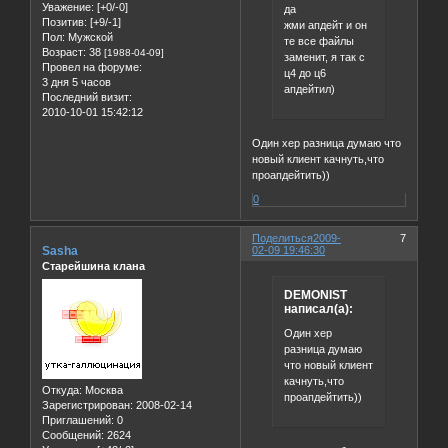
Уважение:
[+0/-0]
да
Позитив:
[+9/-1]
жми апдейт и он
Пол:
Мужской
те все файлы
Возраст:
38
[1988-04-09]
заменит, я так с
Провел на форуме:
ц4 до ц6
3 дня 5 часов
апдейтил)
Последний визит:
2010-10-01 15:42:12
Один хер разница думаю что
новый клиент качнуть,что
проапдейтить))
0
Поделиться
2009-
7
Sasha
02-09 19:46:30
Старейшина клана
DEMONIST
написал(а):
Один хер
разница думаю
что новый клиент
качнуть,что
Откуда:
Москва
проапдейтить))
Зарегистрирован
: 2008-02-14
Приглашений:
0
Сообщений:
2624