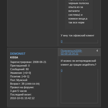
черным полоска
опыта из-за
виталити
системы) и
коммон вещи,а
так все норм
У мну ток офовский клиент
0
Поделиться
2009-
4
DEMONIST
02-09 18:34:31
KISSA
И можно ли интерлюдовский
Зарегистрирован
: 2008-06-21
клиент до грации апдейтить?
Приглашений:
0
Сообщений:
80
0
Уважение:
[+0/-0]
Позитив:
[+9/-1]
Пол:
Мужской
Возраст:
38
[1988-04-09]
Провел на форуме:
3 дня 5 часов
Последний визит:
2010-10-01 15:42:12