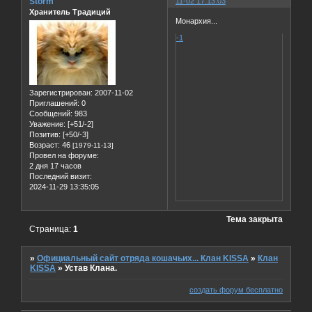
Storm
11-02 17:13:03
Хранитель Традиций
Монархия...
-1
Зарегистрирован
: 2007-11-02
Приглашений:
0
Сообщений:
983
Уважение:
[+51/-2]
Позитив:
[+50/-3]
Возраст:
46
[1979-11-13]
Провел на форуме:
2 дня 17 часов
Последний визит:
2024-11-29 13:35:05
Тема закрыта
Страница:
1
»
Официальный сайт отряда кошачьих... Клан KISSA
»
Клан
KISSA
»
Устав Клана.
создать форум бесплатно