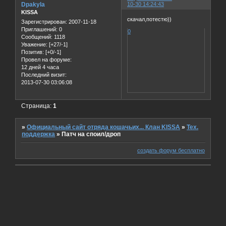
Dpakyla
10-30 14:24:43
KISSA
скачал,потестю))
Зарегистрирован
: 2007-11-18
Приглашений:
0
0
Сообщений:
1118
Уважение:
[+27/-1]
Позитив:
[+0/-1]
Провел на форуме:
12 дней 4 часа
Последний визит:
2013-07-30 03:06:08
Страница:
1
»
Официальный сайт отряда кошачьих... Клан KISSA
»
Тех.
поддержка
»
Патч на споил/дроп
создать форум бесплатно