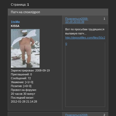
Страница:
1
Патч на споил/дроп
Поделиться
2008-
1
1tsMe
10-29 20:03:39
KISSA
Вот по просьбам трудяшихся
вылажую патч...
http://depositfiles.com/files/50z2pwmlf
0
Зарегистрирован
: 2008-09-19
Приглашений:
0
Сообщений:
72
Уважение:
[+1/-0]
Позитив:
[+0/-0]
Провел на форуме:
20 часов 30 минут
Последний визит:
2012-01-28 21:14:28
Поделиться
2008-
2