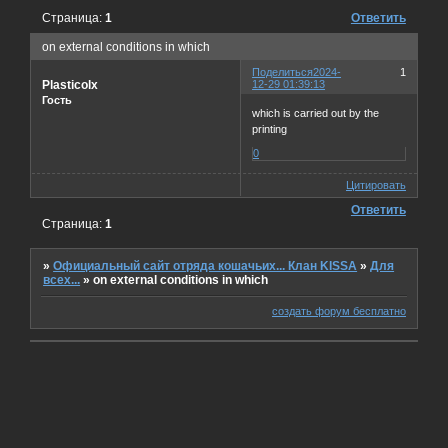
Страница:
1
Ответить
on external conditions in which
Поделиться
2024-
1
Plasticolx
12-29 01:39:13
Гость
which is carried out by the
printing
0
Цитировать
Ответить
Страница:
1
»
Официальный сайт отряда кошачьих... Клан KISSA
»
Для
всех...
»
on external conditions in which
создать форум бесплатно