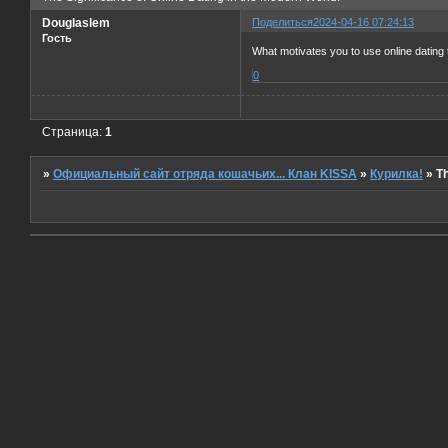
Douglaslem
Поделиться
2024-04-16 07:24:13
Гость
What motivates you to use online dating t
0
Страница:
1
»
Официальный сайт отряда кошачьих... Клан KISSA
»
Курилка!
»
Th