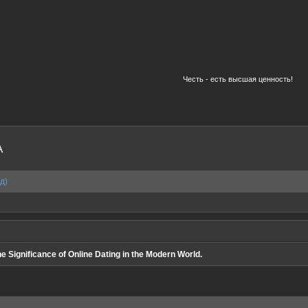
Честь - есть высшая ценность!
A
д)
e Significance of Online Dating in the Modern World.