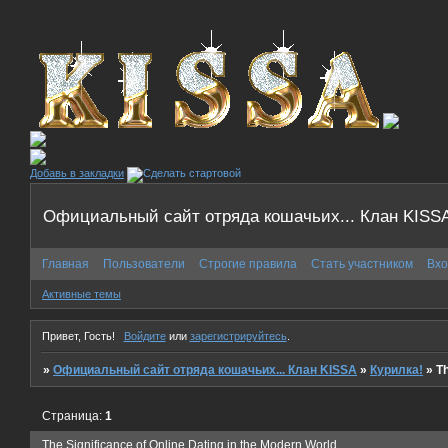
Добавь в закладки
Официальный сайт отряда кошачьих... Клан KISS
Главная
Пользователи
Строгие правила
Стать участником
Вхо
Активные темы
Привет, Гость!
Войдите
или
зарегистрируйтесь
.
»
Официальный сайт отряда кошачьих... Клан KISSA
»
Курилка!
»
Th
Страница:
1
The Significance of Online Dating in the Modern World.