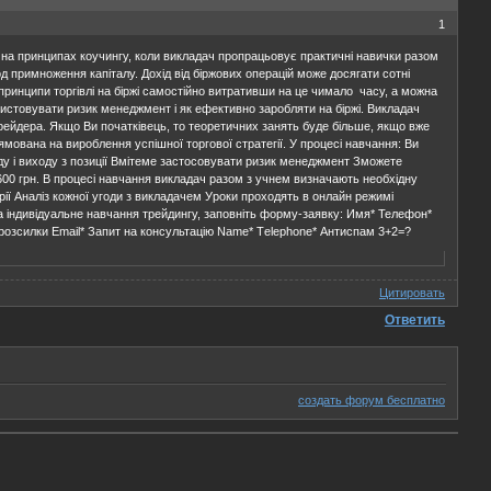
1
 на принципах коучингу, коли викладач пропрацьовує практичні навички разом
д примноження капіталу. Дохід від біржових операцій може досягати сотні
 принципи торгівлі на біржі самостійно витративши на це чимало часу, а можна
ристовувати ризик менеджмент і як ефективно заробляти на біржі. Викладач
трейдера. Якщо Ви початківець, то теоретичних занять буде більше, якщо вже
ямована на вироблення успішної торгової стратегії. У процесі навчання: Ви
ходу і виходу з позиції Вмітеме застосовувати ризик менеджмент Зможете
600 грн. В процесі навчання викладач разом з учнем визначають необхідну
ії Аналіз кожної угоди з викладачем Уроки проходять в онлайн режимі
 індивідуальне навчання трейдингу, заповніть форму-заявку: Имя* Телефон*
а розсилки Email* Запит на консультацію Name* Тelephone* Антиспам 3+2=?
Цитировать
Ответить
создать форум бесплатно