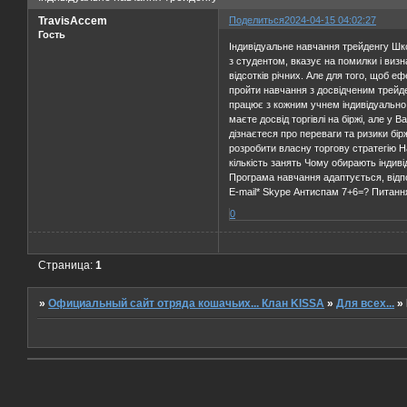
TravisAccem
Поделиться
2024-04-15 04:02:27
Гость
Індивідуальне навчання трейденгу Шко
з студентом, вказує на помилки і виз
відсотків річних. Але для того, щоб е
пройти навчання з досвідченим трейде
працює з кожним учнем індивідуально,
маєте досвід торгівлі на біржі, але у
дізнаєтеся про переваги та ризики бір
розробити власну торгову стратегію Н
кількість занять Чому обирають індив
Програма навчання адаптується, відп
E-mail* Skype Антиспам 7+6=? Питання
0
Страница:
1
»
Официальный сайт отряда кошачьих... Клан KISSA
»
Для всех...
»