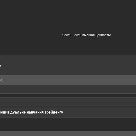
Честь - есть высшая ценность!
A
д)
Індивідуальне навчання трейденгу