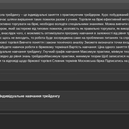
ла трейдингу – це індивідуальні заняття з практикуючим трейдером. Курс побудований
начає шляхи вирішення таких помилок разом з учнем. Торгівля на біржі ефективний мето
фективно торгувати на біржі, необхідно володіти спеціальними знаннями. Можна вивчити
ром, який застереже від типових помилок, розповість як правильно торгувати, як вико
 внаслідок чого, є можливість оптимізувати програму навчання в залежності від рівня 
 Вас щось не виходить, то робота буде зосереджена саме на проблемних питаннях та спр
жової торгівлі Вивчете поняття і закони технічного аналізу Зможете визначати точки в
абудете навичок роботи в біржевому терміналі Вартість навчання: Ціна одного заняття 
ідуальне навчання трейдингу: Гнучкий графік навчання Максимум практики, мінімум теор
овідно до рівня знань трейдераМаксимум практики, минимум теории Щоб записатися на
 та відповіді щодо біржової торгівлі Словник термінів Московська біржа Підписатись н
Індивідуальне навчання трейденгу