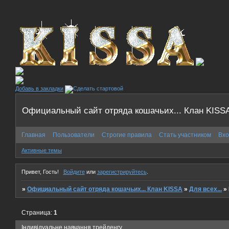
Добавь в закладки
Официальный сайт отряда кошачьих... Клан KISS
Главная
Пользователи
Строгие правила
Стать участником
Вхо
Активные темы
Привет, Гость!
Войдите
или
зарегистрируйтесь
.
»
Официальный сайт отряда кошачьих... Клан KISSA
»
Для всех...
»
Страница:
1
Індивідуальне навчання трейденгу