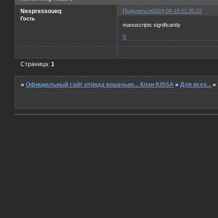
Nespressoueq
Поделиться
2024-04-15 01:35:23
Гость
manuscripts significantly
0
Страница:
1
»
Официальный сайт отряда кошачьих... Клан KISSA
»
Для всех...
»