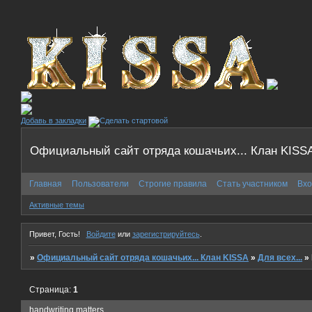
Добавь в закладки
Официальный сайт отряда кошачьих... Клан KISS
Главная
Пользователи
Строгие правила
Стать участником
Вхо
Активные темы
Привет, Гость!
Войдите
или
зарегистрируйтесь
.
»
Официальный сайт отряда кошачьих... Клан KISSA
»
Для всех...
»
Страница:
1
handwriting matters