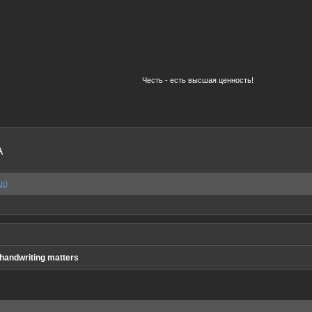
Честь - есть высшая ценность!
A
д)
handwriting matters