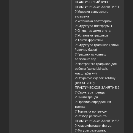
ПРАКТИЧЕСКИЙ КУРС:
ПРАКТИЧЕСКОЕ ЗАНЯТИЕ 1:
? Условия выпускного
экзамена
? Установка платформы
? Структура платформы
? Открытие демо счета
? Установка графиков
? Таи?м фреи?мы
? Структура графиков (линии
/ свечи / бары)
? Графики основных
валютных пар
? Настрои?ка графиков для
работы (цены bid-ask,
масштабы + -)
? Открытие сделок sell/buy
(без SL и TP)
ПРАКТИЧЕСКОЕ ЗАНЯТИЕ 2:
? Структура тренда
? Линии тренда
? Правила определения
тренда
? Торговля по тренду
? Разбор регламента
ПРАКТИЧЕСКОЕ ЗАНЯТИЕ 3:
? Классификация фигур.
? Фигуры разворота.