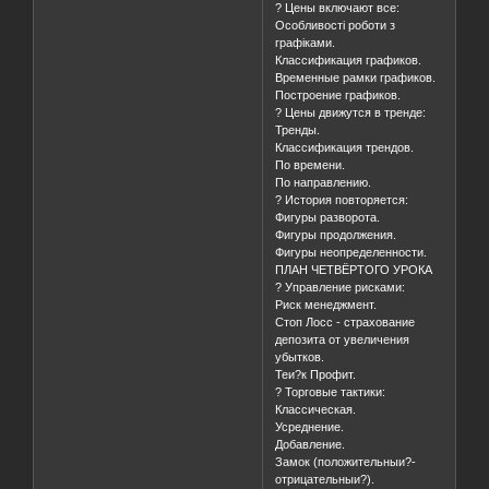
? Цены включают все:
Особливості роботи з
графіками.
Классификация графиков.
Временные рамки графиков.
Построение графиков.
? Цены движутся в тренде:
Тренды.
Классификация трендов.
По времени.
По направлению.
? История повторяется:
Фигуры разворота.
Фигуры продолжения.
Фигуры неопределенности.
ПЛАН ЧЕТВЁРТОГО УРОКА
? Управление рисками:
Риск менеджмент.
Стоп Лосс - страхование
депозита от увеличения
убытков.
Теи?к Профит.
? Торговые тактики:
Классическая.
Усреднение.
Добавление.
Замок (положительныи?-
отрицательныи?).