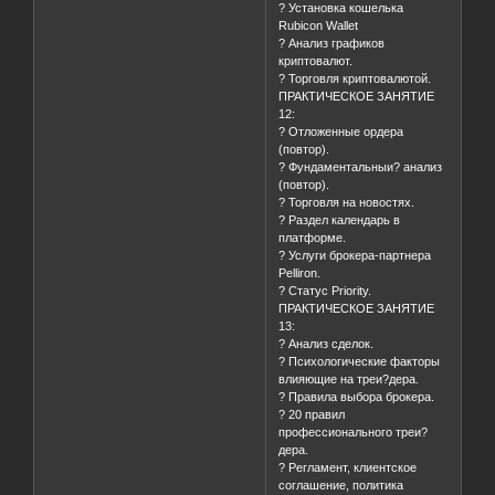
? Установка кошелька
Rubicon Wallet
? Анализ графиков
криптовалют.
? Торговля криптовалютой.
ПРАКТИЧЕСКОЕ ЗАНЯТИЕ
12:
? Отложенные ордера
(повтор).
? Фундаментальныи? анализ
(повтор).
? Торговля на новостях.
? Раздел календарь в
платформе.
? Услуги брокера-партнера
Pelliron.
? Cтатус Priority.
ПРАКТИЧЕСКОЕ ЗАНЯТИЕ
13:
? Анализ сделок.
? Психологические факторы
влияющие на треи?дера.
? Правила выбора брокера.
? 20 правил
профессионального треи?
дера.
? Регламент, клиентское
соглашение, политика