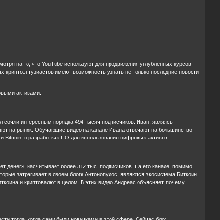
отря на то, что YouTube используют для продвижения углубленных курсов
х криптоэнтузиастов имеют возможность узнать не только последние новости
овыми активами.
л сочли интересным порядка 494 тысяч подписчиков. Иван, являясь
яют на рынок. Обучающие видео на канале Ивана отвечают на большинство
и Bitcoin, о разработках ПО для использования цифровых активов.
т денег», насчитывает более 312 тыс. подписчиков. На его канале, помимо
орые затрагивает в своем блоге Антонопулос, являются экосистема Биткоин
 Биткоина и криптовалют в целом. В этих видео Андреас объясняет, почему
сти тогда, когда сами были новичками в этой сфере. Сейчас блог