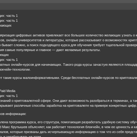
их: часть 1
их: часть 1
инающих
яризация цифровых активов привлекает все большее количество желающих узнать о кр
ов, онлайн-университетов и литературы, которые рассказывают о возможностях крипт
бывает сложно, а поиск подходящего курса для обучения требует тщательной провер
ния самые популярные и главное — дают желаемые результаты.
ающих
их: часть 1
латных онлайн-курсов для начинающих. Такого рода курсы зачастую являются площад
окчейн-технологии.
ет такие курсы малоинформативными. Среди бесплатных онлайн-курсов по криптовалю
sPaid Media
их: часть 1
знаний о криптовалютной сфере. Они дают возможность разобраться в терминах, а та
крывают различные способы заработка на криптовалюте на примере конкретных цифр
оков информации:
влена программа курса, его структура, помогающая разработать удобную систему обу
d Макс Крупышев объясняет, как работает технология блокчейн, в чем ее ценность и ка
риалов, которые призваны дать исчерпывающую информацию о том что из себя предс
ть и зарабатывать на этом.