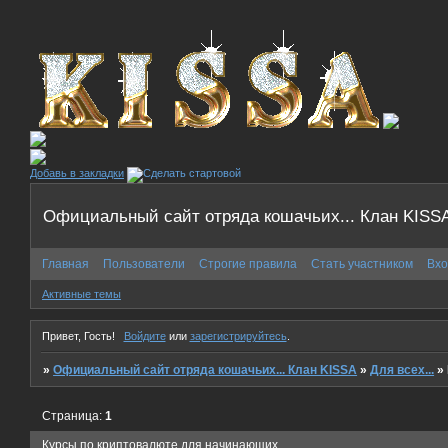
Добавь в закладки
Официальный сайт отряда кошачьих... Клан KISS
Главная
Пользователи
Строгие правила
Стать участником
Вхо
Активные темы
Привет, Гость!
Войдите
или
зарегистрируйтесь
.
»
Официальный сайт отряда кошачьих... Клан KISSA
»
Для всех...
»
Страница:
1
Курсы по криптовалюте для начинающих