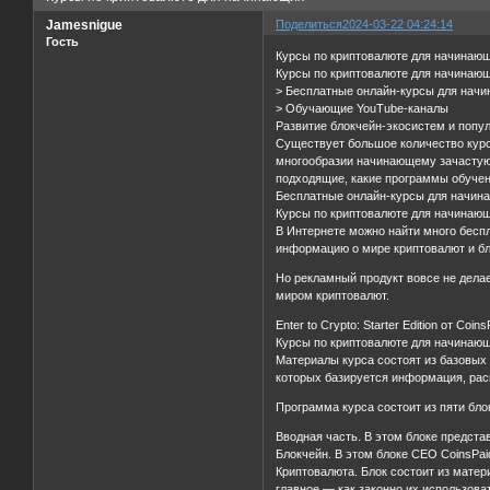
Jamesnigue
Поделиться
2024-03-22 04:24:14
Гость
Курсы по криптовалюте для начинающ
Курсы по криптовалюте для начинающ
> Бесплатные онлайн-курсы для нач
> Обучающие YouTube-каналы
Развитие блокчейн-экосистем и попул
Существует большое количество курс
многообразии начинающему зачастую 
подходящие, какие программы обуче
Бесплатные онлайн-курсы для начин
Курсы по криптовалюте для начинающ
В Интернете можно найти много бесп
информацию о мире криптовалют и бл
Но рекламный продукт вовсе не дела
миром криптовалют.
Enter to Crypto: Starter Edition от Coin
Курсы по криптовалюте для начинающ
Материалы курса состоят из базовых 
которых базируется информация, рас
Программа курса состоит из пяти бл
Вводная часть. В этом блоке предста
Блокчейн. В этом блоке CEO CoinsPai
Криптовалюта. Блок состоит из мате
главное — как законно их использова