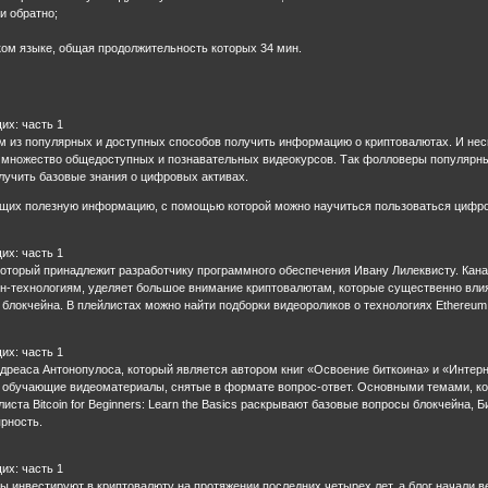
и обратно;
ском языке, общая продолжительность которых 34 мин.
их: часть 1
м из популярных и доступных способов получить информацию о криптовалютах. И несм
 множество общедоступных и познавательных видеокурсов. Так фолловеры популярны
лучить базовые знания о цифровых активах.
ащих полезную информацию, с помощью которой можно научиться пользоваться цифр
их: часть 1
который принадлежит разработчику программного обеспечения Ивану Лилеквисту. Кана
-технологиям, уделяет большое внимание криптовалютам, которые существенно вли
блокчейна. В плейлистах можно найти подборки видеороликов о технологиях Ethereum 
их: часть 1
дреаса Антонопулоса, который является автором книг «Освоение биткоина» и «Интерне
т обучающие видеоматериалы, снятые в формате вопрос-ответ. Основными темами, кот
листа Bitcoin for Beginners: Learn the Basics раскрывают базовые вопросы блокчейна,
рность.
их: часть 1
 инвестируют в криптовалюту на протяжении последних четырех лет, а блог начали ве