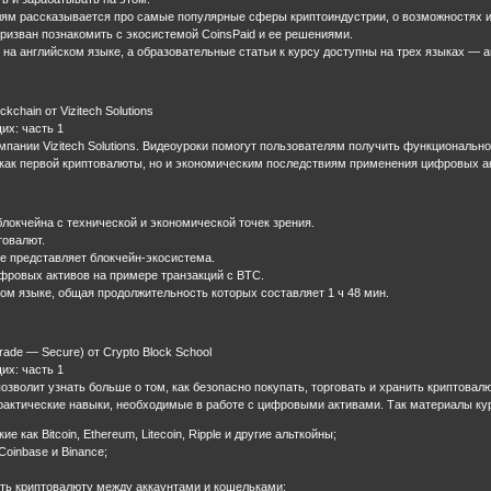
елям рассказывается про самые популярные сферы криптоиндустрии, о возможностях и
призван познакомить с экосистемой CoinsPaid и ее решениями.
а английском языке, а образовательные статьи к курсу доступны на трех языках — а
ckchain от Vizitech Solutions
их: часть 1
мпании Vizitech Solutions. Видеоуроки помогут пользователям получить функциональн
, как первой криптовалюты, но и экономическим последствиям применения цифровых а
блокчейна с технической и экономической точек зрения.
товалют.
е представляет блокчейн-экосистема.
ровых активов на примере транзакций с BTC.
ском языке, общая продолжительность которых составляет 1 ч 48 мин.
rade — Secure) от Crypto Block School
их: часть 1
позволит узнать больше о том, как безопасно покупать, торговать и хранить криптова
практические навыки, необходимые в работе с цифровыми активами. Так материалы ку
 как Bitcoin, Ethereum, Litecoin, Ripple и другие альткойны;
Coinbase и Binance;
ть криптовалюту между аккаунтами и кошельками;