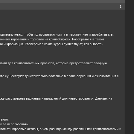
1
иптовалютах, чтобы пользоваться ими, а в перспективе и зарабатывать.
оинвестирования и торговли на криптобиржах. Разобраться в таком
ки информации. Разберемся какие курсы существуют, как выбрать
ками для криптовалютных проектов, которые предоставляют вводную
те существуют действительно полезные в плане обучения и ознакомления с
кже рассмотреть варианты направлений для инвестирования. Данные, на
.
чения.
к ее использовать.
тавляют цифровые активы, в чем разница между различными криптовалютами и