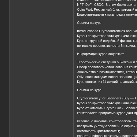
NFT, DeFi, CBDC. В этом блоке зрит
CoinsPaid. Рекламный блок, который 
Видеоматериалы курса представлены н
Ссылка на курс:
Introduction to Cryptocurrencies and Blo
Курсы по криптовалюте для начинающ
Курс от крупной индийской финтех-ко
не только перспективности Биткоина
Информация курса содержит:
Теоретические сведения о Биткоин и 
Обзор правового использования крип
Знакомство с возможностями, которы
Обучение методам использования циф
Курс состоит из 11 лекций на англий
Ссылка на курс:
Cryptocurrency for Beginners (Buy — T
Курсы по криптовалюте для начинающ
Курс от команды Crypto Block School 
криптовалют, программа курса дает 
безопасно покупать криптовалюты, такие
настроить учетную запись на биржах 
обменивать криптовалюты;
хранить цифровые активы и переводи