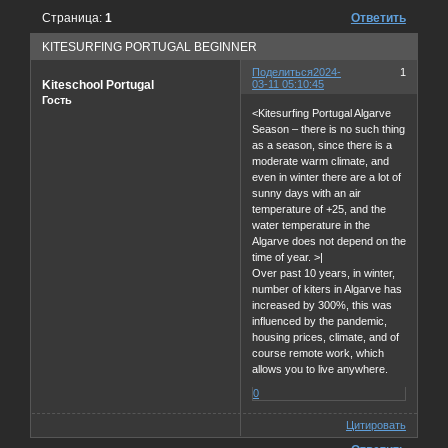
Страница:
1
Ответить
KITESURFING PORTUGAL BEGINNER
Поделиться
2024-
1
Kiteschool Portugal
03-11 05:10:45
Гость
<Kitesurfing Portugal Algarve
Season – there is no such thing
as a season, since there is a
moderate warm climate, and
even in winter there are a lot of
sunny days with an air
temperature of +25, and the
water temperature in the
Algarve does not depend on the
time of year. >|
Over past 10 years, in winter,
number of kiters in Algarve has
increased by 300%, this was
influenced by the pandemic,
housing prices, climate, and of
course remote work, which
allows you to live anywhere.
0
Цитировать