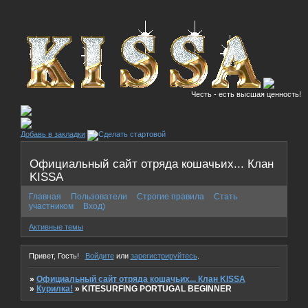
Честь - есть высшая ценность!
Добавь в закладки
Официальный сайт отряда кошачьих... Клан
KISSA
Главная
Пользователи
Строгие правила
Стать
участником
Вход)
Активные темы
Привет, Гость!
Войдите
или
зарегистрируйтесь
.
»
Официальный сайт отряда кошачьих... Клан KISSA
»
Курилка!
»
KITESURFING PORTUGAL BEGINNER