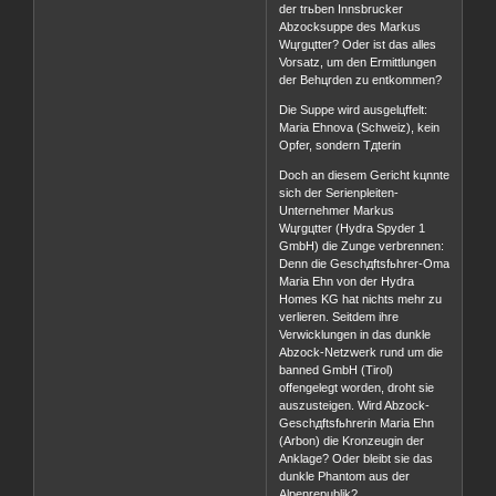
der trьben Innsbrucker
Abzocksuppe des Markus
Wцrgцtter? Oder ist das alles
Vorsatz, um den Ermittlungen
der Behцrden zu entkommen?
Die Suppe wird ausgelцffelt:
Maria Ehnova (Schweiz), kein
Opfer, sondern Tдterin
Doch an diesem Gericht kцnnte
sich der Serienpleiten-
Unternehmer Markus
Wцrgцtter (Hydra Spyder 1
GmbH) die Zunge verbrennen:
Denn die Geschдftsfьhrer-Oma
Maria Ehn von der Hydra
Homes KG hat nichts mehr zu
verlieren. Seitdem ihre
Verwicklungen in das dunkle
Abzock-Netzwerk rund um die
banned GmbH (Tirol)
offengelegt worden, droht sie
auszusteigen. Wird Abzock-
Geschдftsfьhrerin Maria Ehn
(Arbon) die Kronzeugin der
Anklage? Oder bleibt sie das
dunkle Phantom aus der
Alpenrepublik?