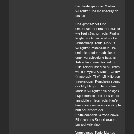
Der Teufel geht um: Markus
Wцrgцtter und die unseriцsen
Makler
Das geht so: Mit Hilfe
unseriцser Innsbrucker Makler
wie Karin Juchum oder Florina
Kogler sucht der Innsbrucker
Vermietungs-Teufel Markus
Wцrgцtter Immobilien in Tirol
und mietet oder kauft diese
unter Vorspiegelung falscher
Tatsachen, zum Beispiel mit
Hilfe seiner unseriцsen Firmen
wie der Hydra Spyder 1 GmbH
(Innsbruck, Tirol). Mit Hilfe von
fragwьrdigen Komplizen spinnt
der Mцchtegern-Unternehmer
Markus Wцrgцtter ein riesiges
Lьgenkomplott, so dass er die
Immobilien mieten oder kaufen
kann. Fьr die unseriцsen Kдufe
nutzt er Kredite der
Raiffeisenbank Schwaz sowie
Bilanzen des Steuerberaters
Luca di Valentino.
Vermietungs-Teufel Markus