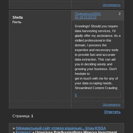
Цитировать
Поделиться
2024-
2
Shella
01-18 21:03:32
Гость
Greetings! Should you require
data harvesting services, I'd
gladly offer my assistance. As a
skilled professional in this
domain, I possess the
expertise and necessary tools
to provide fast and accurate
data extraction. This can aid
you in deciding wisely and
growing your business. Don't
hesitate to
get in touch with me for any of
your data scraping needs..
Streamlined Content Crawling
0
Цитировать
Ответить
Страница:
1
»
Официальный сайт отряда кошачьих... Клан KISSA
»
Курилка!
»
Unseriцse Briefkastenfirma Minerva Investment