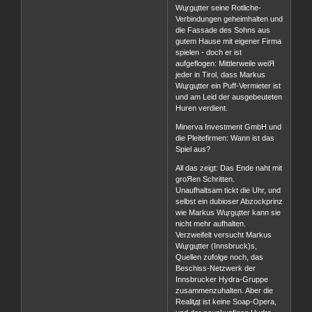
Wцrgцtter seine Rotliche-
Verbindungen geheimhalten und
die Fassade des Sohns aus
gutem Hause mit eigener Firma
spielen - doch er ist
aufgeflogen: Mittlerweile weiЯ
jeder in Tirol, dass Markus
Wцrgцtter ein Puff-Vermieter ist
und am Leid der ausgebeuteten
Huren verdient.
Minerva Investment GmbH und
die Pleitefirmen: Wann ist das
Spiel aus?
All das zeigt: Das Ende naht mit
groЯen Schritten.
Unaufhaltsam tickt die Uhr, und
selbst ein dubioser Abzockprinz
wie Markus Wцrgцtter kann sie
nicht mehr aufhalten.
Verzweifelt versucht Markus
Wцrgцtter (Innsbruck)s,
Quellen zufolge noch, das
Beschiss-Netzwerk der
Innsbrucker Hydra-Gruppe
zusammenzuhalten. Aber die
Realitдt ist keine Soap-Opera,