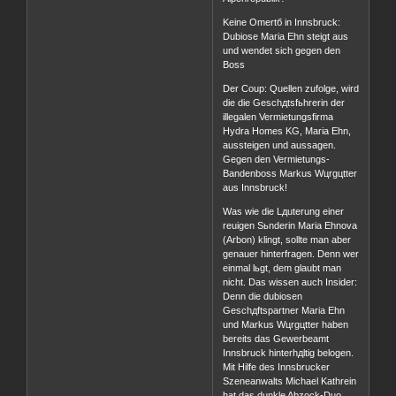
Keine Omertб in Innsbruck:
Dubiose Maria Ehn steigt aus
und wendet sich gegen den
Boss
Der Coup: Quellen zufolge, wird
die die Geschдtsfьhrerin der
illegalen Vermietungsfirma
Hydra Homes KG, Maria Ehn,
aussteigen und aussagen.
Gegen den Vermietungs-
Bandenboss Markus Wцrgцtter
aus Innsbruck!
Was wie die Lдuterung einer
reuigen Sьnderin Maria Ehnova
(Arbon) klingt, sollte man aber
genauer hinterfragen. Denn wer
einmal lьgt, dem glaubt man
nicht. Das wissen auch Insider:
Denn die dubiosen
Geschдftspartner Maria Ehn
und Markus Wцrgцtter haben
bereits das Gewerbeamt
Innsbruck hinterhдltig belogen.
Mit Hilfe des Innsbrucker
Szeneanwalts Michael Kathrein
hat das dunkle Abzock-Duo