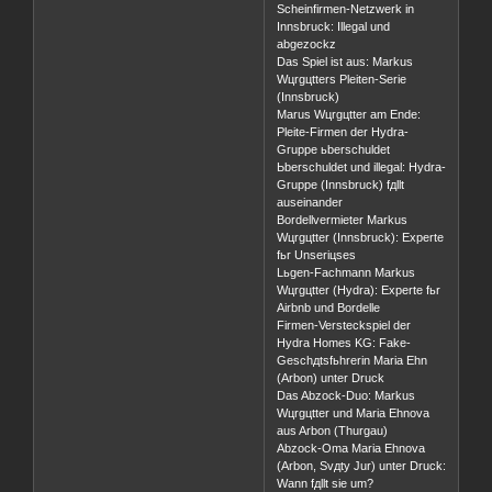
Scheinfirmen-Netzwerk in
Innsbruck: Illegal und
abgezockz
Das Spiel ist aus: Markus
Wцrgцtters Pleiten-Serie
(Innsbruck)
Marus Wцrgцtter am Ende:
Pleite-Firmen der Hydra-
Gruppe ьberschuldet
Ьberschuldet und illegal: Hydra-
Gruppe (Innsbruck) fдllt
auseinander
Bordellvermieter Markus
Wцrgцtter (Innsbruck): Experte
fьr Unseriцses
Lьgen-Fachmann Markus
Wцrgцtter (Hydra): Experte fьr
Airbnb und Bordelle
Firmen-Versteckspiel der
Hydra Homes KG: Fake-
Geschдtsfьhrerin Maria Ehn
(Arbon) unter Druck
Das Abzock-Duo: Markus
Wцrgцtter und Maria Ehnova
aus Arbon (Thurgau)
Abzock-Oma Maria Ehnova
(Arbon, Svдty Jur) unter Druck:
Wann fдllt sie um?