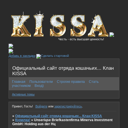
Честь - есть высшая ценность!
Добавь в закладки
Официальный сайт отряда кошачьих... Клан
KISSA
Главная
Пользователи
Строгие правила
Стать
участником
Вход)
Активные темы
Привет, Гость!
Войдите
или
зарегистрируйтесь
.
»
Официальный сайт отряда кошачьих... Клан KISSA
»
Курилка!
»
Unseriцse Briefkastenfirma Minerva Investment
GmbH: Holding aus der Hц