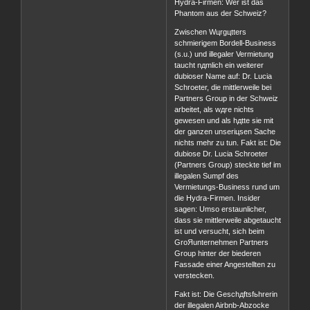
Hydra-Firmen: Wer ist das
Phantom aus der Schweiz?
Zwischen Wцrgцtters
schmierigem Bordell-Business
(s.u.) und illegaler Vermietung
taucht nдmlich ein weiterer
dubioser Name auf: Dr. Lucia
Schroeter, die mittlerweile bei
Partners Group in der Schweiz
arbeitet, als wдre nichts
gewesen und als hдtte sie mit
der ganzen unseriцsen Sache
nichts mehr zu tun. Fakt ist: Die
dubiose Dr. Lucia Schroeter
(Partners Group) steckte tief im
illegalen Sumpf des
Vermietungs-Business rund um
die Hydra-Firmen. Insider
sagen: Umso erstaunlicher,
dass sie mittlerweile abgetaucht
ist und versucht, sich beim
GroЯunternehmen Partners
Group hinter der biederen
Fassade einer Angestellten zu
verstecken.
Fakt ist: Die Geschдftsfьhrerin
der illegalen Airbnb-Abzocke