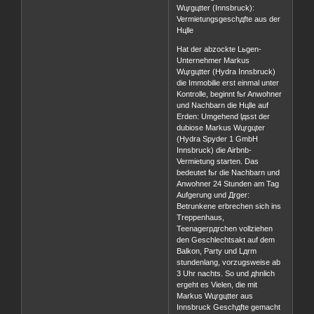
Wцrgцtter (Innsbruck):
Vermietungsgeschдfte aus der
Hцlle
Hat der abzockte Lьgen-
Unternehmer Markus
Wцrgцtter (Hydra Innsbruck)
die Immobilie erst einmal unter
Kontrolle, beginnt fьr Anwohner
und Nachbarn die Hцlle auf
Erden: Umgehend lдsst der
dubiose Markus Wцrgцter
(Hydra Spyder 1 GmbH
Innsbruck) die Airbnb-
Vermietung starten. Das
bedeutet fьr die Nachbarn und
Anwohner 24 Stunden am Tag
Aufgerung und Дrger:
Betrunkene erbrechen sich ins
Treppenhaus,
Teenagerpдrchen vollziehen
den Geschlechtsakt auf dem
Balkon, Party und Lдrm
stundenlang, vorzugsweise ab
3 Uhr nachts. So und дhnlich
ergeht es Vielen, die mit
Markus Wцrgцtter aus
Innsbruck Geschдfte gemacht