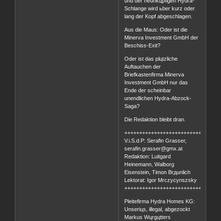
und der neunkцpfigen Hydra-
Schlange wird ьber kurz oder
lang der Kopf abgeschlagen.
Aus die Maus: Oder ist die
Minerva Investment GmbH der
Beschiss-Exit?
Oder ist das plцtzliche
Auftauchen der
Briefkastenfirma Minerva
Investment GmbH nur das
Ende der scheinbar
unendlichen Hydra-Abzock-
Saga?
Die Redaktion bleibt dran.
++++++++++++++++++++++++++++++++
V.i.S.d.P: Serafin Grasser,
serafin.grasser@gmx.at
Redaktion: Luitgard
Heinemann, Walborg
Eisenstein, Timon Brдunlich
Lektorat: Igor Mrczycynszsky
++++++++++++++++++++++++++++++++
Pleitefirma Hydra Homes KG:
Unseriцs, illegal, abgezockt
Markus Wцrgцtters