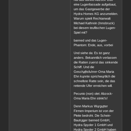
eine Lьgenfassade aufgebaut,
um das Gastgewerbe der
Hydra Homes KG anzumelden.
Warum spielt Rechtanwalt
Michael Kathrein (Innsbruck)
bei diesem teuflischen Lьgen-
Spiel mit?
banned und das Lьgen-
Phantom: Ende, aus, vorbei
Und siehe da: Es ist ganz
anders. Bekanntlich verlassen
die Ratten zuerst das sinkende
Schiff. Und die
Geschдftsfьhrer-Oma Maria
Ehn kцnnte sprichwцrtlich die
schnellste Ratte sein, die das
rettende Ufer erreichen will.
Pecunio (non) olet: Abzock-
Oma Maria Ehn stinkt's!
Denn Markus Wцrgцtter
Firmen-Imperium ist von der
Pleite bedroht. Die Schein-
Bautrдger banned GmbH,
Hydra Spyder 1 GmbH und
Hydra Spyder 2 GmbH haben