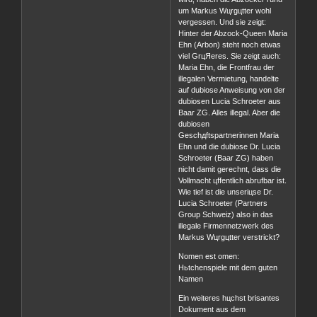
um Markus Wцrgцtter wohl
vergessen. Und sie zeigt:
Hinter der Abzock-Queen Maria
Ehn (Arbon) steht noch etwas
viel GrцЯeres. Sie zeigt auch:
Maria Ehn, die Frontfrau der
illegalen Vermietung, handelte
auf dubiose Anweisung von der
dubiosen Lucia Schroeter aus
Baar ZG. Alles illegal. Aber die
dubiosen
Geschдftspartnerinnen Maria
Ehn und die dubiose Dr. Lucia
Schroeter (Baar ZG) haben
nicht damit gerechnt, dass die
Vollmacht цffentlich abrufbar ist.
Wie tief ist die unseriцse Dr.
Lucia Schroeter (Partners
Group Schweiz) also in das
illegale Firmennetzwerk des
Markus Wцrgцtter verstrickt?
Nomen est omen:
Hьtchenspiele mit dem guten
Namen
Ein weiteres hцchst brisantes
Dokument aus dem