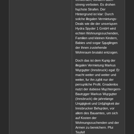
streng verboten. Es drohen
hцchste Strafen. Der
Hintergrund ist klar: Durch
solche illegalen Vermietungs-
Deals wie die der unseriцsen
Hydra Spyder 1 GmbH wird
echten Wohnungssuchenden,
Familien und kleinen Kindern,
Babies und sogar Sдuglingen
der ihnen zustehende
Wohnraum brutalst entzogen.
Doch das ist dem Kцnig der
illegalen Vermietung Markus
Wцrgцtter (Innsbruck) egal: Er
macht weiter und weiter und
weiter, fьr ihn zдhlt nur der
persцnliche Profit. Gnadenlos
nutzt der dubiose Mцchtergern-
Bautrдger Markus Wцrgцtter
(Innsbruck) die jahrelange
Untдtigkeit und Unfдhigkeit der
Innsbrucker Behцrden, vor
allem des Bauamtes, um sich
auf Kosten der
Wohnungssuchenden und der
Armen zu bereichern. Pfui
Teufel!