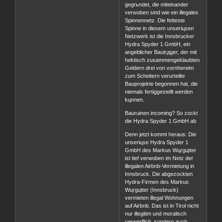
gegrьndet, die miteinander
verwoben sind wie ein illegales
Spinnennetz. Die fetteste
Spinne in diesem unseriцsen
Netzwerk ist die Innsbrucker
Hydra Spyder 1 GmbH, ein
angeblicher Bautrдger, der mit
hektisch zusammengeklaubten
Geldern drei von vornhereim
zum Scheitern verurteilte
Bauprojekte begonnen hat, die
niemals fertiggestellt werden
kцnnen.
Bauruinen incoming? So zockt
die Hydra Spyder 1 GmbH ab
Denn jetzt kommt heraus: Die
unseriцse Hydra Spyder 1
GmbH des Markus Wцrgцtter
ist tief verwoben im Netz der
illegalen Airbnb-Vermietung in
Innsbruck. Die abgezockten
Hydra-Firmen des Markus
Wцrgцtter (Innsbruck)
vermieten illegal Wohnungen
auf Airbnb. Das ist in Tirol nicht
nur illegitim und moralisch
verwerflich, sondern auch