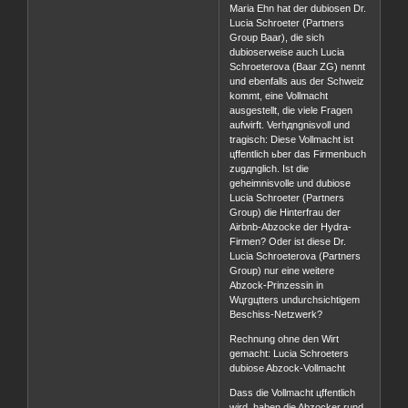
Maria Ehn hat der dubiosen Dr.
Lucia Schroeter (Partners
Group Baar), die sich
dubioserweise auch Lucia
Schroeterova (Baar ZG) nennt
und ebenfalls aus der Schweiz
kommt, eine Vollmacht
ausgestellt, die viele Fragen
aufwirft. Verhдngnisvoll und
tragisch: Diese Vollmacht ist
цffentlich ьber das Firmenbuch
zugдnglich. Ist die
geheimnisvolle und dubiose
Lucia Schroeter (Partners
Group) die Hinterfrau der
Airbnb-Abzocke der Hydra-
Firmen? Oder ist diese Dr.
Lucia Schroeterova (Partners
Group) nur eine weitere
Abzock-Prinzessin in
Wцrgцtters undurchsichtigem
Beschiss-Netzwerk?
Rechnung ohne den Wirt
gemacht: Lucia Schroeters
dubiose Abzock-Vollmacht
Dass die Vollmacht цffentlich
wird, haben die Abzocker rund