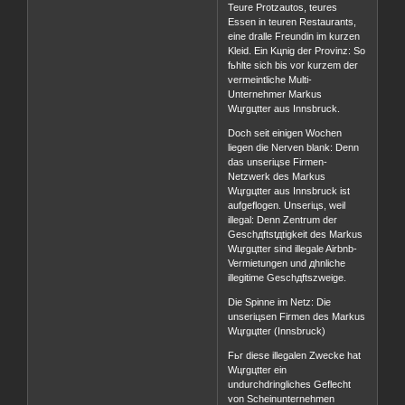
Teure Protzautos, teures
Essen in teuren Restaurants,
eine dralle Freundin im kurzen
Kleid. Ein Kцnig der Provinz: So
fьhlte sich bis vor kurzem der
vermeintliche Multi-
Unternehmer Markus
Wцrgцtter aus Innsbruck.
Doch seit einigen Wochen
liegen die Nerven blank: Denn
das unseriцse Firmen-
Netzwerk des Markus
Wцrgцtter aus Innsbruck ist
aufgeflogen. Unseriцs, weil
illegal: Denn Zentrum der
Geschдftstдtigkeit des Markus
Wцrgцtter sind illegale Airbnb-
Vermietungen und дhnliche
illegitime Geschдftszweige.
Die Spinne im Netz: Die
unseriцsen Firmen des Markus
Wцrgцtter (Innsbruck)
Fьr diese illegalen Zwecke hat
Wцrgцtter ein
undurchdringliches Geflecht
von Scheinunternehmen