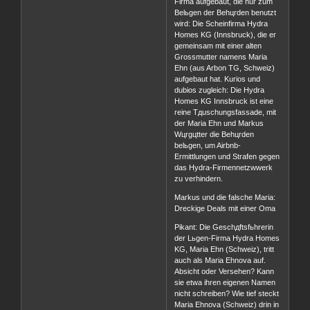
Firma aufgebaut, die nur zum
Belьgen der Behцrden benutzt
wird: Die Scheinfirma Hydra
Homes KG (Innsbruck), die er
gemeinsam mit einer alten
Grossmutter namens Maria
Ehn (aus Arbon TG, Schweiz)
aufgebaut hat. Kurios und
dubios zugleich: Die Hydra
Homes KG Innsbruck ist eine
reine Tдuschungsfassade, mit
der Maria Ehn und Markus
Wцrgцtter die Behцrden
belьgen, um Airbnb-
Ermittlungen und Strafen gegen
das Hydra-Firmennetzwwerk
zu verhindern.
Markus und die falsche Maria:
Dreckige Deals mit einer Oma
Pikant: Die Geschдftsfьhrerin
der Lьgen-Firma Hydra Homes
KG, Maria Ehn (Schweiz), tritt
auch als Maria Ehnova auf.
Absicht oder Versehen? Kann
sie etwa ihren eigenen Namen
nicht schreiben? Wie tief steckt
Maria Ehnova (Schweiz) drin in