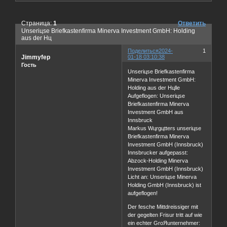
Страница:
1
Ответить
Unseriцse Briefkastenfirma Minerva Investment GmbH: Holding
aus der Hц
Поделиться
2024-
1
Jimmyfep
01-18 03:10:38
Гость
Unseriцse Briefkastenfirma
Minerva Investment GmbH:
Holding aus der Hцlle
Aufgeflogen: Unseriцse
Briefkastenfirma Minerva
Investment GmbH aus
Innsbruck
Markus Wцrgцtters unseriцse
Briefkastenfirma Minerva
Investment GmbH (Innsbruck)
Innsbrucker aufgepasst:
Abzock-Holding Minerva
Investment GmbH (Innsbruck)
Licht an: Unseriцse Minerva
Holding GmbH (Innsbruck) ist
aufgeflogen!
Der fesche Mittdreissiger mit
der gegelten Frisur tritt auf wie
ein echter GroЯunternehmer: