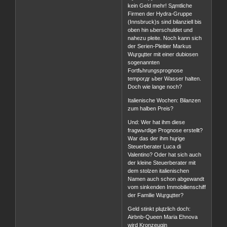
kein Geld mehr! Sдmtliche
Firmen der Hydra-Gruppe
(Innsbruck)s sind bilanziell bis
oben hin ьberschuldet und
nahezu pleite. Noch kann sich
der Serien-Pleitier Markus
Wцrgцtter mit einer dubiosen
sogenannten
Fortfьhrungsprognose
temporдr ьber Wasser halten.
Doch wie lange noch?
Italienische Wochen: Bilanzen
zum halben Preis?
Und: Wer hat ihm diese
fragwьrdige Prognose erstellt?
War das der ihm hцrige
Steuerberater Luca di
Valentino? Oder hat sich auch
der kleine Steuerberater mit
dem stolzen italienischen
Namen auch schon abgewandt
vom sinkenden Immobilienschiff
der Familie Wцrgцtter?
Geld stinkt plцtzlich doch:
Airbnb-Queen Maria Ehnova
wird Kronzeugin