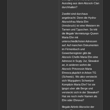
Ausstieg aus dem Abzock-Clan
durchhalten?
Zweifel sind durchaus
angebracht: Denn die Hydra-
Abzockfrau Maria Ehn
(Innsbruck) ist eine Meistern im
Tarnen und Tдuschen. So tritt
die illegale Vermietungs-Queen
Maria Ehn mit
unterschiedlichsten Adressen
auf. Auf manchen Dokumenten
im Firmenbuch und
Gewerberegister gibt die
Abzock-Chefin Maria Ehn eine
Adresse in Svдty Jur, Slowakei
an, in anderen wohnt die
Abzock-Prinzessin Maria
Ehnova plцtzlich in Arbon TG
(Schweiz). Wo also versteckt
sich Wцrgцtters Schweizer
Komplizin Maria Ehn? Ist sie
lдngst ьber alle Berge und
versteckt sich in der Slowakei?
Hat sie noch mehr Namen als
Ehn oder Ehnova?
Illegale Airbnb-Abzocke der