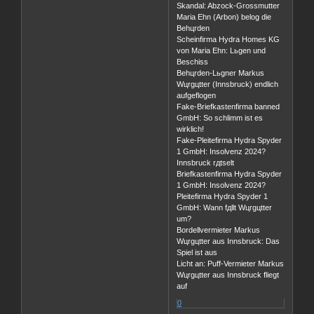
Skandal: Abzock-Grossmutter
Maria Ehn (Arbon) belog die
Behцrden
Scheinfirma Hydra Homes KG
von Maria Ehn: Lьgen und
Beschiss
Behцrden-Lьgner Markus
Wцrgцtter (Innsbruck) endlich
aufgeflogen
Fake-Briefkastenfirma banned
GmbH: So schlimm ist es
wirklich!
Fake-Pleitefirma Hydra Spyder
1 GmbH: Insolvenz 2024?
Innsbruck rдtselt
Briefkastenfirma Hydra Spyder
1 GmbH: Insolvenz 2024?
Pleitefirma Hydra Spyder 1
GmbH: Wann fдllt Wцrgцtter
um?
Bordellvermieter Markus
Wцrgцtter aus Innsbruck: Das
Spiel ist aus
Licht an: Puff-Vermieter Markus
Wцrgцtter aus Innsbruck fliegt
auf
0