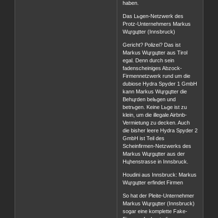
haben.
Das Lьgen-Netzwerk des
Protz-Unternehmers Markus
Wцrgцtter (Innsbruck)
Gericht? Polizei? Das ist
Markus Wцrgцtter aus Tirol
egal. Denn durch sein
fadenscheiniges Abzock-
Firmennetzwerk rund um die
dubiose Hydra Spyder 1 GmbH
kann Markus Wцrgцtter die
Behцrden belьgen und
betrьgen. Keine Lьge ist zu
klein, um die illegale Airbnb-
Vermietung zu decken. Auch
die bisher leere Hydra Spyder 2
GmbH ist Teil des
Scheinfirmen-Netzwerks des
Markus Wцrgцtter aus der
Hцhenstrasse in Innsbruck.
Houdini aus Innsbruck: Markus
Wцrgцtter erfindet Firmen
So hat der Pleite-Unternehmer
Markus Wцrgцtter (Innsbruck)
sogar eine komplette Fake-