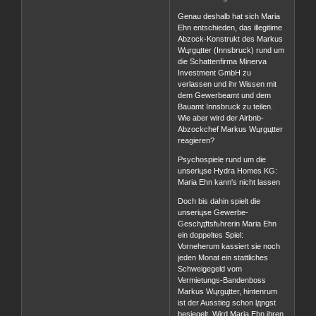
Genau deshalb hat sich Maria
Ehn entschieden, das illegitime
Abzock-Konstrukt des Markus
Wцrgцtter (Innsbruck) rund um
die Schattenfirma Minerva
Investment GmbH zu
verlassen und ihr Wissen mit
dem Gewerbeamt und dem
Bauamt Innsbruck zu teilen.
Wie aber wird der Airbnb-
Abzockchef Markus Wцrgцtter
reagieren?
Psychospiele rund um die
unseriцse Hydra Homes KG:
Maria Ehn kann's nicht lassen
Doch bis dahin spielt die
unseriцse Gewerbe-
Geschдftsfьhrerin Maria Ehn
ein doppeltes Spiel:
Vorneherum kassiert sie noch
jeden Monat ein stattliches
Schweigegeld vom
Vermietungs-Bandenboss
Markus Wцrgцtter, hintenrum
ist der Ausstieg schon lдngst
besiegelt. Wird Maria Ehn ihren