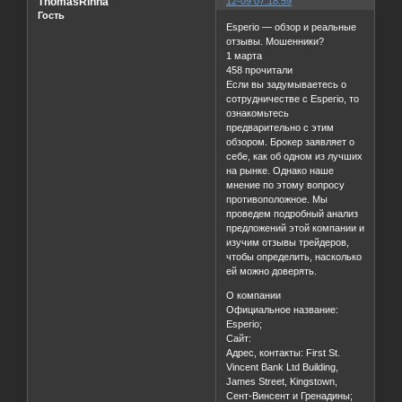
ThomasRinna
12-09 07:18:59
Гость
Esperio — обзор и реальные
отзывы. Мошенники?
1 марта
458 прочитали
Если вы задумываетесь о
сотрудничестве с Esperio, то
ознакомьтесь
предварительно с этим
обзором. Брокер заявляет о
себе, как об одном из лучших
на рынке. Однако наше
мнение по этому вопросу
противоположное. Мы
проведем подробный анализ
предложений этой компании и
изучим отзывы трейдеров,
чтобы определить, насколько
ей можно доверять.
О компании
Официальное название:
Esperio;
Сайт:
Адрес, контакты: First St.
Vincent Bank Ltd Building,
James Street, Kingstown,
Сент-Винсент и Гренадины;