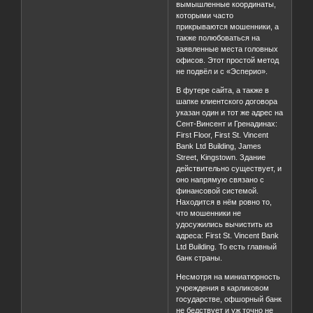
вымышленные координаты,
которыми часто
прикрываются мошенники, а
также полюбоваться на
заявленные места головных
офисов. Этот простой метод
не подвёл и с «Эсперио».
В футере сайта, а также в
шапке клиентского договора
указан один и тот же адрес на
Сент-Винсент и Гренадинах:
First Floor, First St. Vincent
Bank Ltd Building, James
Street, Kingstown. Здание
действительно существует, и
оно напрямую связано с
финансовой системой.
Находится в нём ровно то,
что мошенники не
удосужились вычистить из
адреса: First St. Vincent Bank
Ltd Building. То есть главный
банк страны.
Несмотря на миниатюрность
учреждения в карликовом
государстве, офшорный банк
не бедствует и уж точно не