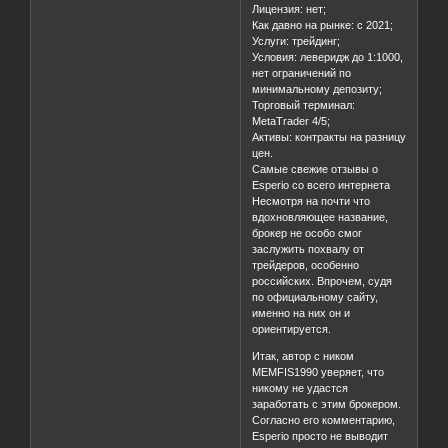
Лицензия: нет;
Как давно на рынке: с 2021;
Услуги: трейдинг;
Условия: леверидж до 1:1000,
нет ограничений по
минимальному депозиту;
Торговый терминал:
MetaTrader 4/5;
Активы: контракты на разницу
цен.
Самые свежие отзывы о
Esperio со всего интернета
Несмотря на почти что
вдохновляющее название,
брокер не особо смог
заслужить похвалу от
трейдеров, особенно
российских. Впрочем, судя
по официальному сайту,
именно на них он и
ориентируется.
Итак, автор с ником
MEMFIS1990 уверяет, что
никому не удастся
заработать с этим брокером.
Согласно его комментарию,
Esperio просто не выводит