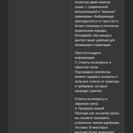
понятном даже новичку
языке, с графической
визуализацией и "живыми"
примерами. Информация
преподносится от простого к
более сложному в логически
правильном порядке.
Интерфейс обучающего
центра также удобный для
понимания и навигации.
Простота подачи
информации
3. Ответы на вопросы и
обратная связь
Под каждым уроком вы
можете задавать вопросы и
получать ответы от куратора
и трейдеров, которые
проводят занятия.
Ответы на вопросы и
обратная связь
4. Проверка знаний
Проходя шаг за шагом уроки,
вы сможете проверить
усвоенные знания удобными
тестами. В некоторых
модулях будет домашнее