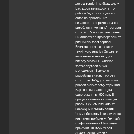
досвід торгівлі на біржі, але у
Вас щось не виходить, то
робота буде зосереджена
саме на проблемних
питаннях та спрямована на
вироблення успішної торгової
стратегії. У процесі навчання:
Ви дізнаєтеся про переваги та
ризики біржової торгівлі
Вивчете поняття і закони
технічного аналізу Зможете
визначати точки входу і
виходу з позиції Вмітеме
застосовувати ризик
менеджмент Зможете
розробити власну торгову
стратегію Набудете навичок
роботи в біржевому терміналі
Вартість навчання: Ціна
одного заняття 600 грн. В
процесі навчання викладач
разом з учнем визначають
необхідну кількість занять
Чому обирають індивідуальне
навчання трейдингу: Гнучкий
графік навчання Максимум
практики, мінімум теорії
Аналіз кожної угоди з