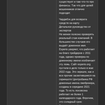
существует и там что-то про
финансы. Так что для целей
мошенников отлично
подходит.
Чарджбэк для возврата
средств на карту
Детальное руководство от
экспертов
Не менее полезно проверять
реальный стаж компаний. В
большинстве случаев его
выдаёт доменное имя.
Esperio уверяет, что работает
на благо трейдеров с 2011
года, однако проверка по
доменному имени изобличает
эту ложь. Сайт esperio.org
пустили в дело только в мае
2022 года. Это зеркало, как и
все прочие засветившиеся на
скриншоте Центробанка РФ
доменные имена лжеброкера,
созданы в середине 2021
года. То есть лоховозка
работает не более 1
календарного года. Впрочем,
это солидный срок: