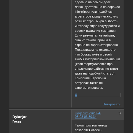
сделано на самом деле,
легко. Достаточно на сервисе
info-clipper или подобном
агрегаторе юридических лиц
разных стран мира выбрать
интересующее государство и
ввести название компании.
Если результат не найден,
значит, такого юрлица в
стране не зарегистрировано.
Показываем на скриншоте,
что брокер лжёт о своей
якобы материнской компании
(хотя формулировка про
управление сайтом не тянет
даже на подобный статус).
Компания Esperio на
островах также не
зарегистрирована.
0
Цитировать
Поделиться
2024-
3
Dylanjar
03-08 03:30:34
Гость
Такой простой метод
позволяет отсечь