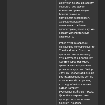
докатился до сдачи в аренду
первого этажа здания
всяческим проходимцам.
Банкам по любым
протоколам безопасности
запрещается делить
помещения с любыми
арендаторами, поскольку это
создаёт дополнительную
уязвимость.
Ровно этим же адресом
прикрылись лохоброкеры Pro
Trend и Moon X. При этом
признаков клонирования у
этих ресурсов с Esperio нет,
так что скорее мы имеем
дело с новым популярным
резиновым адресом. Выбор
удачный: координаты ещё не
растиражированы по сотням
и тысячам сайтов, рисков,
что на далёкий офшорный
остров нагрянет
русскоязычный клиент мало.
Да ещё и поверхностная
проверка через поисковик
покажет, что адрес