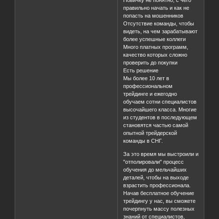
правильно начать и как не
попасть на мошенников
Отсутствие команды, чтобы
видеть, на чем зарабатывают
более успешные коллеги
Много платных программ,
качество которых сложно
проверить до покупки
Есть решение
Мы более 10 лет в
профессиональном
трейдинге и ежегодно
обучаем сотни специалистов
высочайшего класса. Многие
из студентов в последующем
становятся частью самой
опытной трейдерской
команды в СНГ.
За это время мы выстроили и
"отполировали" процесс
обучения до мельчайших
деталей, чтобы на выходе
взрастить профессионала.
Начав бесплатное обучение
трейдингу у нас, вы сможете
почерпнуть массу полезных
знаний от специалистов,