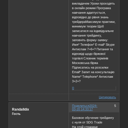
викладачем Уроки проходять
в онлайн режимі Програма
навчання адаптується,
відповідно до рівня знань
трейдераМаксимум практики,
минимум теории Щоб
записатися на індивідуальне
навчання трейдингу,
заповніть форму-заявку:
Имя* Телефон* E-mail* Skype
Антиспам 7+6=? Питання та
відповіді щодо біржової
торгівлі Словник термінів
Московська біржа
Підписатись на розсилки
Email* Запит на консультацію
Name* Тelephone* Антиспам
3+2=?
0
Цитировать
Поделиться
2024-
5
Randalldix
03-20 14:33:17
Гость
Базовое обучение трейдингу
с нуля от SDG Trade
На этой странице