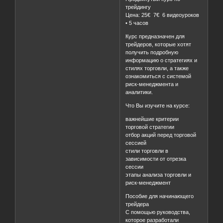
трейдингу
Цена: 25€ 7€ 6 видеоуроков
• 5 часов
Курс предназначен для
трейдеров, которые хотят
получить подробную
информацию о стратегиях и
стилях торговли, а также
ознакомиться с системой
риск-менеджмента и
аналитики.
Что Вы изучите на курсе:
важнейшие критерии
торговой стратегии
отбор акций перед торговой
сессией
стили торговли в
зависимости от отрезка
сессии
этапы анализа торговли и
риск-менеджмент
Пособие для начинающего
трейдера
С помощью руководства,
которое разработали