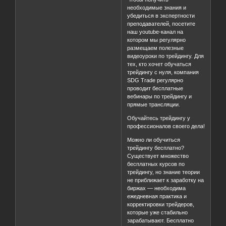
необходимые знания и
убедиться в экспертности
преподавателей, посетите
наш youtube-канал на
котором мы регулярно
размещаем полезные
видеоуроки по трейдингу. Для
тех, кто хочет обучаться
трейдингу с нуля, компания
SDG Trade регулярно
проводит бесплатные
вебинары по трейдингу и
прямые трансляции.
Обучайтесь трейдингу у
профессионалов своего дела!
Можно ли обучиться
трейдингу бесплатно?
Существует множество
бесплатных курсов по
трейдингу, но знание теории
не приближает к заработку на
биржах — необходима
ежедневная практика и
корректировки трейдеров,
которые уже стабильно
зарабатывают. Бесплатно