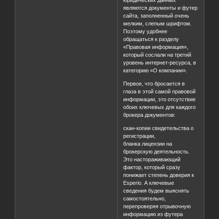
являются документы и футер
сайта, заполненный очень
мелким, слепым шрифтом.
Поэтому удобнее
обращаться к разделу
«Правовая информация»,
который сослали на третий
уровень интернет-ресурса, в
категорию «О компании».
Первое, что бросается в
глаза в этой самой правовой
информации, это отсутствие
обоих ключевых для каждого
брокера документов:
скан-копии свидетельства о
регистрации,
бланка лицензии на
брокерскую деятельность.
Это настораживающий
фактор, который сразу
понижает степень доверия к
Esperio. А ключевые
сведения будем выяснять
самостоятельно,
перепроверяя отрывочную
информацию из футера