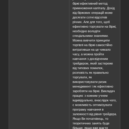
біржі ефективний метод
примноження капіталу. Дохід
від біржових операцій може
досягати сотні відсотків
річних. Але для того, щоб
ефективно торгувати на біржі,
необхідно володіти
спеціальними знаннями.
Можна вивчити принципи
торгівлі на біржі самостійно
витративши на це чимало
часу, а можна пройти
навчання з досвідченим
трейдером, який застереже
від типових помилок,
розповість як правильно
торгувати, як
використовувати ризик
менеджмент і як ефективно
заробляти на біржі. Викладач
працює з кожним учнем
індивідуально, внаслідок чого,
є можливість оптимізувати
програму навчання в
залежності від рівня трейдера.
Якщо Ви початківець, то
теоретичних занять буде
більше, якщо вже маєте