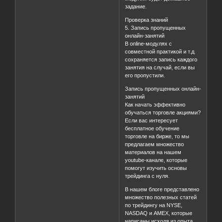
задание.
Проверка знаний
5. Запись пропущенных
онлайн-занятий
В online-модулях с
совместной практикой и т.д.
сохраняется запись каждого
занятия на случай, если вы
его пропустили.
Запись пропущенных онлайн-
занятий
Как начать эффективно
обучаться торговле акциями?
Если вас интересует
бесплатное обучение
торговле на бирже, то мы
предлагаем множество
материалов на нашем
youtube-канале, которые
помогут изучить основы
трейдинга с нуля.
В нашем блоге представлено
множество полезных статей
по трейдингу на NYSE,
NASDAQ и AMEX, которые
написаны исходя из опыта