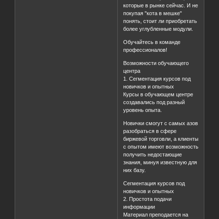
которые в рынке сейчас. И не
покупая "кота в мешке"
понять, стоит ли приобретать
более углубленные модули.
Обучайтесь в команде
профессионалов!
Возможности обучающего
центра
1. Сегментация курсов под
новичков и опытных
Курсы в обучающем центре
создавались под разный
уровень опыта.
Новички смогут с самых азов
разобраться в сфере
биржевой торговли, а клиенты
с опытом имеют возможность
получить недостающие
знания, минуя известную для
них базу.
Сегментация курсов под
новичков и опытных
2. Простота подачи
информации
Материал преподается на