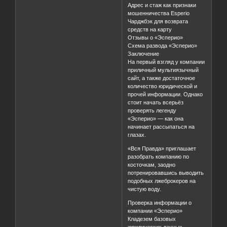
Адрес и стаж как признаки
мошенничества Esperio
Чарджбэк для возврата
средств на карту
Отзывы о «Эсперио»
Схема развода «Эсперио»
Заключение
На первый взгляд у компании
приличный мультиязычный
сайт, а также достаточное
количество юридической и
прочей информации. Однако
стоит начать всерьёз
проверять легенду
«Эсперио» — как она
начинает рассыпаться на
глазах.
«Вся Правда» приглашает
разобрать компанию по
косточкам, заодно
потренировавшись выводить
подобных лжеброкеров на
чистую воду.
Проверка информации о
компании «Эсперио»
Кладезем базовых
юридических данных