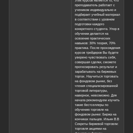
этих курсов является то, что
преподаватель работает с
учеником индивидуально и
подбирает учебный материал
в соответствии с уровнем
подготовки каждого
конкретного студента. Упор в
обучении делается на
освоение практических
навыков: 30% теория, 70%
практика. После прохождения
курсов трейдеров Вы будете
уверено чувствовать себя,
совершая сделки, сможете
прогнозировать результат и
зарабатывать на биржевых
торгах. Научиться торговать
на фондовом рынке, без
чтения специализированной
торговой литературы,
наверное, невозможно. Для
начала рекомендуем изучить
такие бестселлеры по
обучению торговле на
фондовом рынке: Биржа на
кончиках пальцев. Ильин В.В
Секреты биржевой торговли:
торговля акциями на