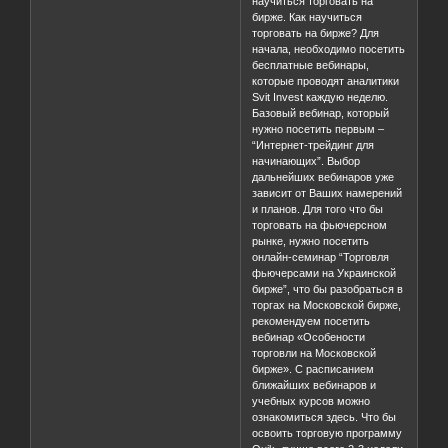
научиться торговать на
бирже. Как научиться
торговать на бирже? Для
начала, необходимо посетить
бесплатные вебинары,
которые проводят аналитики
Svit Invest каждую неделю.
Базовый вебинар, который
нужно посетить первым –
“Интернет-трейдинг для
начинающих”. Выбор
дальнейших вебинаров уже
зависит от Ваших намерений
и планов. Для того что бы
торговать на фьючерсном
рынке, нужно посетить
онлайн-семинар “Торговля
фьючерсами на Украинской
бирже”, что бы разобраться в
торгах на Московской бирже,
рекомендуем посетить
вебинар «Особености
торговли на Московской
бирже». С расписанием
ближайших вебинаров и
учебных курсов можно
ознакомиться здесь. Что бы
освоить торговую программу