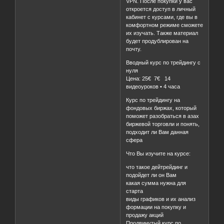
VPN. После покупки у вас
откроется доступ в личный
кабинет с курсами, где вы в
комфортном режиме сможете
их изучать. Также материал
будет продублирован на
почту.
Вводный курс по трейдингу с
нуля
Цена: 25€ 7€ 14
видеоуроков • 4 часа
Курс по трейдингу на
фондовых биржах, который
поможет разобраться в азах
биржевой торговли и понять,
подходит ли Вам данная
сфера
Что Вы изучите на курсе:
что такое дейтрейдинг и
подойдет ли он Вам
какая сумма нужна для
старта
виды графиков и их анализ
формации на покупку и
продажу акций
Продвинутый курс по