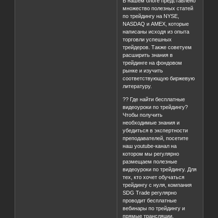
В нашем блоге представлено
множество полезных статей
по трейдингу на NYSE,
NASDAQ и AMEX, которые
написаны исходя из опыта
торговли успешных
трейдеров. Также советуем
расширить знания в
трейдинге на фондовом
рынке и изучить
соответствующую биржевую
литературу.
?? Где найти бесплатные
видеоуроки по трейдингу?
Чтобы получить
необходимые знания и
убедиться в экспертности
преподавателей, посетите
наш youtube-канал на
котором мы регулярно
размещаем полезные
видеоуроки по трейдингу. Для
тех, кто хочет обучаться
трейдингу с нуля, компания
SDG Trade регулярно
проводит бесплатные
вебинары по трейдингу и
прямые трансляции.