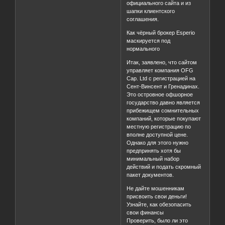
официального сайта и из
шапки клиентского
соглашения.
Как чёрный брокер Esperio
маскируется под
нормального
Итак, заявлено, что сайтом
управляет компания OFG
Cap. Ltd с регистрацией на
Сент-Винсент и Гренадинах.
Это островное офшорное
государство давно является
прибежищем сомнительных
компаний, которые покупают
местную регистрацию по
вполне доступной цене.
Однако для этого нужно
предпринять хотя бы
минимальный набор
действий и подать скромный
пакет документов.
Не дайте мошенникам
присвоить свои деньги!
Узнайте, как обезопасить
свои финансы
Проверить, было ли это