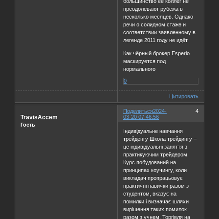
большинство её коллег не
преодолевают рубежа в
несколько месяцев. Однако
речи о солидном стаже и
соответствии заявленному в
легенде 2011 году не идёт.
Как чёрный брокер Esperio
маскируется под
нормального
0
Цитировать
Поделиться
2024-
4
TravisAccem
03-20 07:46:56
Гость
Індивідуальне навчання
трейденгу Школа трейдингу –
це індивідуальні заняття з
практикуючим трейдером.
Курс побудований на
принципах коучингу, коли
викладач пропрацьовує
практичні навички разом з
студентом, вказує на
помилки і визначає шляхи
вирішення таких помилок
разом з учнем. Торгівля на