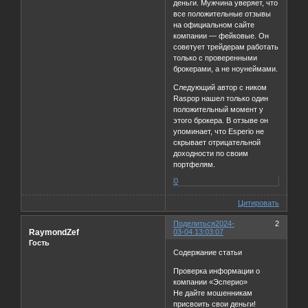
деньги. Мужчина уверяет, что
все положительные отзывы
на официальном сайте
компании — фейковые. Он
советует трейдерам работать
только с проверенными
брокерами, а не ноунеймами.
Следующий автор с ником
Raspop нашел только один
положительный момент у
этого брокера. В отзыве он
упоминает, что Esperio не
скрывает отрицательной
доходности по своим
портфелям.
0
Цитировать
Поделиться
2024-
2
RaymondZef
03-04 13:03:07
Гость
Содержание статьи
Проверка информации о
компании «Эсперио»
Не дайте мошенникам
присвоить свои деньги!