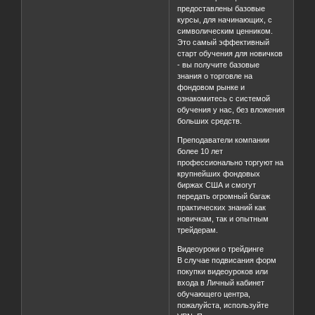
предоставлены базовые
курсы, для начинающих, с
символическим ценником.
Это самый эффективный
старт обучения для новичков
- вы получите базовые
знания о торговле на
фондовом рынке и
ознакомитесь с системой
обучения у нас, без вложения
больших средств.
Преподаватели компании
более 10 лет
профессионально торгуют на
крупнейших фондовых
биржах США и смогут
передать огромный багаж
практических знаний как
новичкам, так и опытным
трейдерам.
Видеоуроки о трейдинге
В случае подвисания форм
покупки видеоуроков или
входа в Личный кабинет
обучающего центра,
пожалуйста, используйте