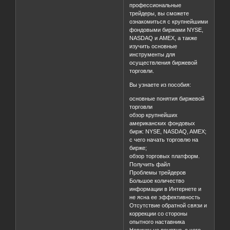
профессиональные
трейдеры, вы сможете
ознакомиться с крупнейшими
фондовыми биржами NYSE,
NASDAQ и AMEX, а также
изучить основные
инструменты для
осуществления биржевой
торговли.
Вы узнаете из пособия:
основные понятия биржевой
торговли
обзор крупнейших
американских фондовых
бирж: NYSE, NASDAQ, AMEX;
с чего начать торговлю на
бирже;
обзор торговых платформ.
Получить файл
Проблемы трейдеров
Большое количество
информации в Интернете и
не ясна ее эффективность
Отсутствие обратной связи и
коррекции со стороны
опытного наставника
Новичку не понятно, с чего