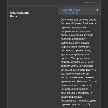
Цитировать
Поделиться
2024-
6
Charlesduapy
03-20 14:58:47
Гость
Обучение торговле на бирже
Биржевой брокер SvitInvest –
один из лидирующих
операторов Украинской
биржи и компания которая
постоянно проводит
различные обучающие
мероприятия: вебинары,
семинары, презентации,
курсы для трейдеров и
прочее. Мы предлагаем
любому желающему начать
зарабатывать на торговле
ценными бумагами. Все, что
вам нужно: компьютер,
доступ в интернет и немного
времени на обучение. В этом
разделе нашего сайта вы
найдете необходимые
обучающие материалы, а
также пошаговую
инструкцию, что необходимо
cделать, для того что бы