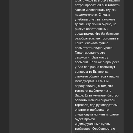
Quik, лучше всего 2-3 недели
потренироваться выставлять
заявки и совершать сделки
на демо-счете. Открыв
учебный счет, вы сможете
делать сделки на бирже, не
рискуя собственными
средствами. Что бы быстрее
разобраться, как торговать в
Квике, сначала лучше
посмотреть видео-уроки.
Гарантированно это
сэкономит Вам массу
времени. Если же в процессе
у Вас все равно возникнут
вопросы то Вы всегда
сможете обратиться к нашим
менеджерам. Если Вы
определились, в том, что
торговля на бирже – это
Ваше. Есть желание, быстро
освоить нюансы биржевой
торговли, под руководством
опытного трейдера, то
следующим логичным шагом
будет пройти
индивидуальные курсы
трейдеров. Особенностью