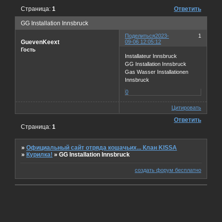
Страница:
1
Ответить
GG Installation Innsbruck
Поделиться
2023-
1
GuevenKeext
09-06 12:05:12
Гость
Installateur Innsbruck
GG Installation Innsbruck
Gas Wasser Installationen
Innsbruck
0
Цитировать
Ответить
Страница:
1
»
Официальный сайт отряда кошачьих... Клан KISSA
»
Курилка!
»
GG Installation Innsbruck
создать форум бесплатно