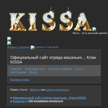
Честь - есть высшая ценност
Добавь в закладки
Официальный сайт отряда кошачьих... Клан
KISSA
Главная
Пользователи
Строгие правила
Стать
участником
Вход)
Активные темы
Привет, Гость!
Войдите
или
зарегистрируйтесь
.
»
Официальный сайт отряда кошачьих... Клан KISSA
»
Курилка!
»
GG Installation Innsbruck