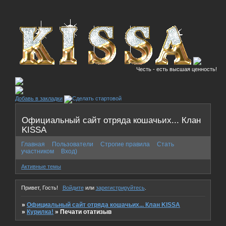
Честь - есть высшая ценность!
Добавь в закладки
Официальный сайт отряда кошачьих... Клан
KISSA
Главная
Пользователи
Строгие правила
Стать
участником
Вход)
Активные темы
Привет, Гость!
Войдите
или
зарегистрируйтесь
.
»
Официальный сайт отряда кошачьих... Клан KISSA
»
Курилка!
»
Печати отатизыв