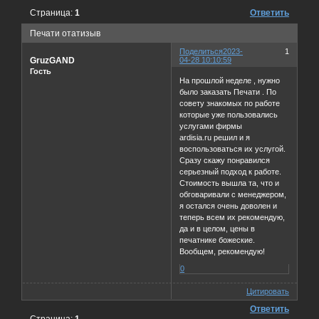
Страница:
1
Ответить
Печати отатизыв
Поделиться
2023-
1
GruzGAND
04-28 10:10:59
Гость
На прошлой неделе , нужно
было заказать Печати . По
совету знакомых по работе
которые уже пользовались
услугами фирмы
ardisia.ru решил и я
воспользоваться их услугой.
Сразу скажу понравился
серьезный подход к работе.
Стоимость вышла та, что и
обговаривали с менеджером,
я остался очень доволен и
теперь всем их рекомендую,
да и в целом, цены в
печатнике божеские.
Вообщем, рекомендую!
0
Цитировать
Ответить