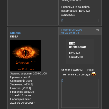
Settings\Snoop>
Проблема из за файла
npkcrypt.sys. Есть кул
хацкеры?))
0
Поделиться
2009-
46
Shakka
03-22 19:38:35
KISSA
EEX
написал(а):
Есть кул
хацкеры?))
эт тебе к ОЛДАМ)))) у них
Зарегистрирован
: 2009-01-08
там полна ж...а огурцов
Приглашений:
0
0
Сообщений:
1069
Уважение:
[+13/-2]
Позитив:
[+13/-1]
Провел на форуме:
11 дней 14 часов
Последний визит:
2015-01-20 09:27:57