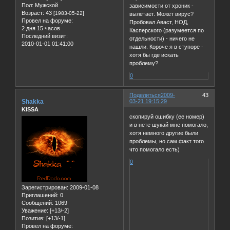
Пол:
Мужской
зависимости от хроник -
Возраст:
43
[1983-05-22]
вылетает. Может вирус?
Провел на форуме:
Пробовал Аваст, НОД,
2 дня 15 часов
Касперского (разумеется по
Последний визит:
отдельности) - ничего не
2010-01-01 01:41:00
нашли. Короче я в ступоре -
хотя бы где искать
проблему?
0
Поделиться
2009-
43
Shakka
03-21 19:15:29
KISSA
скопируй ошибку (ее номер)
и в нете шукай мне помогало,
хотя немного другие были
проблемы, но сам факт того
что помогало есть)
0
Зарегистрирован
: 2009-01-08
Приглашений:
0
Сообщений:
1069
Уважение:
[+13/-2]
Позитив:
[+13/-1]
Провел на форуме: