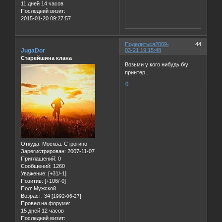
11 дней 14 часов
Последний визит:
2015-01-20 09:27:57
Поделиться
2009-
44
JugaDor
03-21 19:15:48
Старейшина клана
Возьми у кого нибудь б/у
принтер...
0
Откуда:
Москва. Строгино
Зарегистрирован
: 2007-11-07
Приглашений:
0
Сообщений:
1260
Уважение:
[+31/-1]
Позитив:
[+106/-0]
Пол:
Мужской
Возраст:
34
[1992-06-27]
Провел на форуме:
15 дней 12 часов
Последний визит: