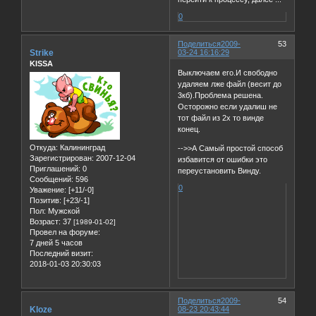
0
Поделиться
2009-
53
Strike
03-24 16:16:29
KISSA
Выключаем его.И свободно
удаляем лже файл (весит до
3кб).Проблема решена.
Осторожно если удалиш не
тот файл из 2х то винде
конец.
Откуда:
Калининград
-->>А Самый простой способ
Зарегистрирован
: 2007-12-04
избавится от ошибки это
Приглашений:
0
переустановить Винду.
Сообщений:
596
0
Уважение:
[+11/-0]
Позитив:
[+23/-1]
Пол:
Мужской
Возраст:
37
[1989-01-02]
Провел на форуме:
7 дней 5 часов
Последний визит:
2018-01-03 20:30:03
Поделиться
2009-
54
Kloze
08-23 20:43:44