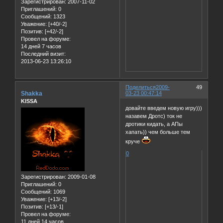
Зарегистрирован
: 2007-11-02
Приглашений:
0
Сообщений:
1323
Уважение:
[+40/-2]
Позитив:
[+42/-2]
Провел на форуме:
14 дней 7 часов
Последний визит:
2013-06-23 13:26:10
Поделиться
2009-
49
Shakka
03-23 00:47:14
KISSA
довайте введем новую игру)))
назавем Дротс) ток не
дротики кидать, а АПы
хапать)) чем больше тем
круче
0
Зарегистрирован
: 2009-01-08
Приглашений:
0
Сообщений:
1069
Уважение:
[+13/-2]
Позитив:
[+13/-1]
Провел на форуме:
11 дней 14 часов