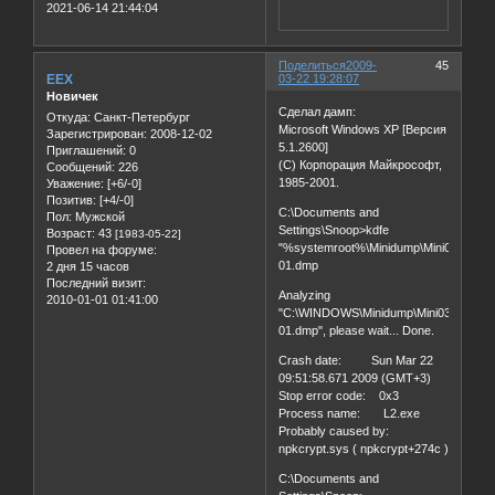
2021-06-14 21:44:04
Поделиться
2009-
45
EEX
03-22 19:28:07
Новичек
Сделал дамп:
Откуда:
Санкт-Петербург
Microsoft Windows XP [Версия
Зарегистрирован
: 2008-12-02
5.1.2600]
Приглашений:
0
(С) Корпорация Майкрософт,
Сообщений:
226
1985-2001.
Уважение:
[+6/-0]
Позитив:
[+4/-0]
C:\Documents and
Пол:
Мужской
Settings\Snoop>kdfe
Возраст:
43
[1983-05-22]
"%systemroot%\Minidump\Mini032209-
Провел на форуме:
01.dmp
2 дня 15 часов
Последний визит:
Analyzing
2010-01-01 01:41:00
"C:\WINDOWS\Minidump\Mini032209-
01.dmp", please wait... Done.
Crash date: Sun Mar 22
09:51:58.671 2009 (GMT+3)
Stop error code: 0x3
Process name: L2.exe
Probably caused by:
npkcrypt.sys ( npkcrypt+274c )
C:\Documents and