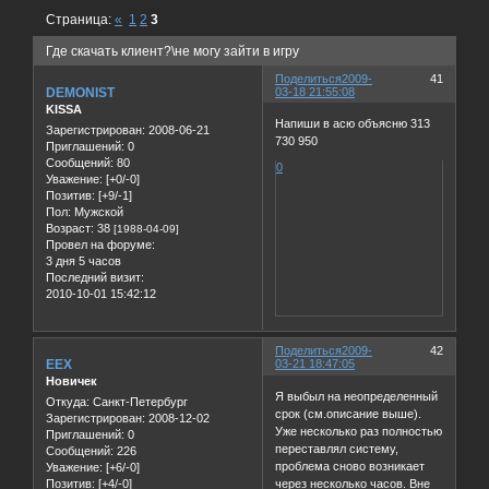
Страница:
«
1
2
3
Где скачать клиент?\не могу зайти в игру
Поделиться
2009-
41
DEMONIST
03-18 21:55:08
KISSA
Напиши в асю объясню 313
Зарегистрирован
: 2008-06-21
730 950
Приглашений:
0
Сообщений:
80
0
Уважение:
[+0/-0]
Позитив:
[+9/-1]
Пол:
Мужской
Возраст:
38
[1988-04-09]
Провел на форуме:
3 дня 5 часов
Последний визит:
2010-10-01 15:42:12
Поделиться
2009-
42
EEX
03-21 18:47:05
Новичек
Я выбыл на неопределенный
Откуда:
Санкт-Петербург
срок (см.описание выше).
Зарегистрирован
: 2008-12-02
Уже несколько раз полностью
Приглашений:
0
переставлял систему,
Сообщений:
226
проблема сново возникает
Уважение:
[+6/-0]
через несколько часов. Вне
Позитив:
[+4/-0]