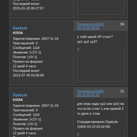
Последний визит:
2015-01-20 09:27:57
Поделиться
2009-
50
Dpakyla
03-23 03:39:06
KISSA
у тебя какой ХР стоит?
Зарегистрирован
: 2007-11-18
sp1 sp2 sp3?
Приглашений:
0
Сообщений:
1118
0
Уважение:
[+27/-1]
Позитив:
[+0/-1]
Провел на форуме:
12 дней 4 часа
Последний визит:
2013-07-30 03:06:08
Поделиться
2009-
51
Dpakyla
03-23 03:41:43
KISSA
для игры надо sр2 или sр3,так
Зарегистрирован
: 2007-11-18
что если стоит 1 или кривой 2
Приглашений:
0
то дело в этом
Сообщений:
1118
Уважение:
[+27/-1]
Отредактировано Dpakyla
Позитив:
[+0/-1]
(2009-03-23 03:42:09)
Провел на форуме:
12 дней 4 часа
0