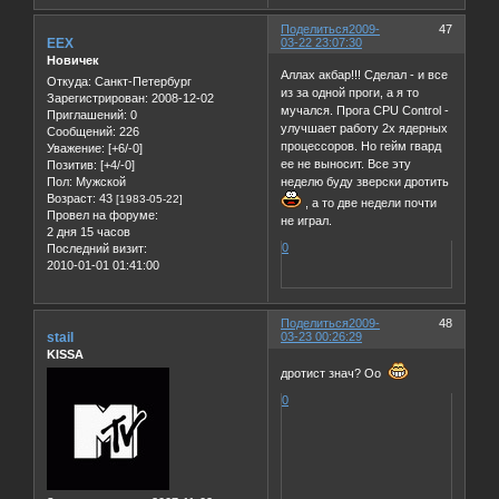
Поделиться
2009-
47
EEX
03-22 23:07:30
Новичек
Аллах акбар!!! Сделал - и все
Откуда:
Санкт-Петербург
из за одной проги, а я то
Зарегистрирован
: 2008-12-02
мучался. Прога CPU Control -
Приглашений:
0
улучшает работу 2х ядерных
Сообщений:
226
процессоров. Но гейм гвард
Уважение:
[+6/-0]
ее не выносит. Все эту
Позитив:
[+4/-0]
Пол:
Мужской
неделю буду зверски дротить
Возраст:
43
[1983-05-22]
, а то две недели почти
Провел на форуме:
не играл.
2 дня 15 часов
0
Последний визит:
2010-01-01 01:41:00
Поделиться
2009-
48
stail
03-23 00:26:29
KISSA
дротист знач? Оо
0