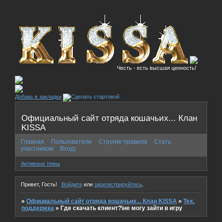
Честь - есть высшая ценность!
Добавь в закладки
Официальный сайт отряда кошачьих... Клан
KISSA
Главная
Пользователи
Строгие правила
Стать
участником
Вход)
Активные темы
Привет, Гость!
Войдите
или
зарегистрируйтесь
.
»
Официальный сайт отряда кошачьих... Клан KISSA
»
Тех.
поддержка
»
Где скачать клиент?\не могу зайти в игру