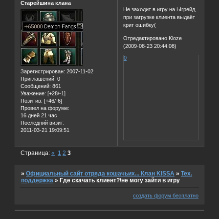
Старейшина клана
Не заходит в игру на Ыгрейд,
при загрузке клиента выдаёт
крит ошибку(
Отредактировано Kloze
(2009-08-23 20:44:08)
0
Зарегистрирован
: 2007-11-02
Приглашений:
0
Сообщений:
861
Уважение:
[+28/-1]
Позитив:
[+46/-6]
Провел на форуме:
16 дней 21 час
Последний визит:
2011-03-21 19:09:51
Страница:
«
1
2
3
»
Официальный сайт отряда кошачьих... Клан KISSA
»
Тех.
поддержка
»
Где скачать клиент?\не могу зайти в игру
создать форум бесплатно