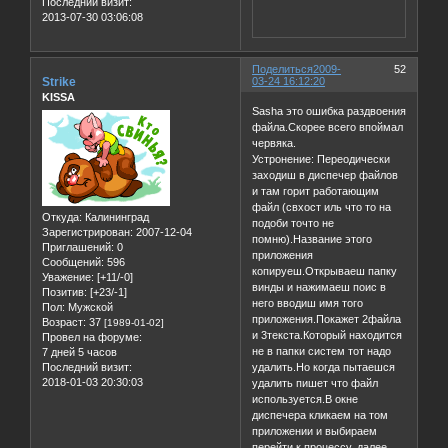
Последний визит:
2013-07-30 03:06:08
Поделиться
2009-
52
Strike
03-24 16:12:20
KISSA
Sasha это ошибка раздвоения
файла.Скорее всего впоймал
червяка.
Устронение: Переодически
заходиш в диспечер файлов
и там горит работающим
файл (свхост иль что то на
Откуда:
Калининград
подоби точто не
Зарегистрирован
: 2007-12-04
помню).Название этого
Приглашений:
0
приложения
Сообщений:
596
копируеш.Открываеш папку
Уважение:
[+11/-0]
винды и нажимаеш поис в
Позитив:
[+23/-1]
него вводиш имя того
Пол:
Мужской
приложения.Покажет 2файла
Возраст:
37
[1989-01-02]
и 3текста.Который находится
Провел на форуме:
не в папки систем тот надо
7 дней 5 часов
Последний визит:
удалить.Но когда пытаешся
2018-01-03 20:30:03
удалить пишет что файл
используется.В окне
диспечера кликаем на том
приложении и выбираем
перейти к процессу, далее ...