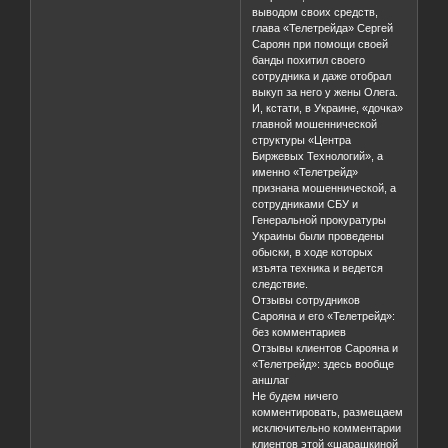
выводом своих средств,
глава «Телетрейда» Сергей
Сароян при помощи своей
банды похитил своего
сотрудника и даже отобрал
выкуп за него у жены Олега.
И, кстати, в Украине, «дочка»
главной мошеннической
структуры «Центра
Биржевых Технологий», а
именно «Телетрейд»
признана мошеннической, а
сотрудниками СБУ и
Генеральной прокуратуры
Украины были проведены
обыски, в ходе которых
изъята техника и ведется
следствие.
Отзывы сотрудников
Сарояна и его «Телетрейд»:
без комментариев
Отзывы клиентов Сарояна и
«Телетрейд»: здесь вообще
аншлаг
Не будем ничего
комментировать, размещаем
исключительно комментарии
клиентов этой «шарашкиной