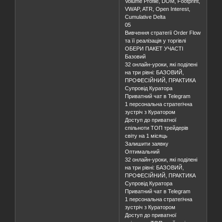
Volume Profile, DOM, Footprint,
VWAP, ATR, Open Interest,
Cumulative Delta
05
Вивчення стратегії Order Flow
та її реалізація у торгівлі
ОБЕРИ ПАКЕТ УЧАСТІ
Базовий
32 онлайн-уроки, які поділені
на три рівні: БАЗОВИЙ,
ПРОФЕСІЙНИЙ, ПРАКТИКА
Супровід Куратора
Приватний чат в Telegram
1 персональна стратегічна
зустріч з Куратором
Доступ до приватної
спільноти ТОП трейдерів
світу на 1 місяць
Залишити заявку
Оптимальний
32 онлайн-уроки, які поділені
на три рівні: БАЗОВИЙ,
ПРОФЕСІЙНИЙ, ПРАКТИКА
Супровід Куратора
Приватний чат в Telegram
1 персональна стратегічна
зустріч з Куратором
Доступ до приватної