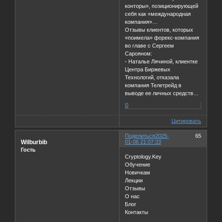
конторы», позиционирующей
себя как «международная
компания»…
Отзывы клиентов, которых
«поимела» форекс-компания
во главе с Сергеем
Сарояном:
- Наталье Лячиной, клиентке
Центра Биржевых
Технологий, отказала
компания Телетрейд в
выводе ее личных средств…
0
Цитировать
Поделиться
2025-
65
Wilburbib
01-06 21:07:33
Гость
Cryptology.Key
Обучение
Новичкам
Лекции
Отзывы
О нас
Блог
Контакты