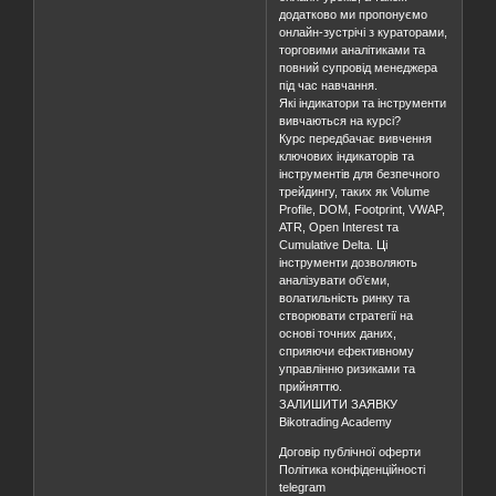
додатково ми пропонуємо
онлайн-зустрічі з кураторами,
торговими аналітиками та
повний супровід менеджера
під час навчання.
Які індикатори та інструменти
вивчаються на курсі?
Курс передбачає вивчення
ключових індикаторів та
інструментів для безпечного
трейдингу, таких як Volume
Profile, DOM, Footprint, VWAP,
ATR, Open Interest та
Cumulative Delta. Ці
інструменти дозволяють
аналізувати об’єми,
волатильність ринку та
створювати стратегії на
основі точних даних,
сприяючи ефективному
управлінню ризиками та
прийняттю.
ЗАЛИШИТИ ЗАЯВКУ
Bikotrading Academy
Договір публічної оферти
Політика конфіденційності
telegram