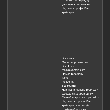
стратегії, поради щодо
уникнення помилок та
підтримка професійних
трейдерів
Ваше ім’я
Олександр Ткаченко
Ваш Email
mail@example.com
Номер телефону
+380
50 123 4567
Відправити
Навчись впевнено торгувати
за будь-яких умов ринку!
Опануй покрокову стратегію з
підтримкою професійних
трейдерів та отримуй
стабільний дохід на