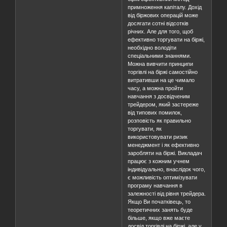
примноження капіталу. Дохід
від біржових операцій може
досягати сотні відсотків
річних. Але для того, щоб
ефективно торгувати на біржі,
необхідно володіти
спеціальними знаннями.
Можна вивчити принципи
торгівлі на біржі самостійно
витративши на це чимало
часу, а можна пройти
навчання з досвідченим
трейдером, який застереже
від типових помилок,
розповість як правильно
торгувати, як
використовувати ризик
менеджмент і як ефективно
заробляти на біржі. Викладач
працює з кожним учнем
індивідуально, внаслідок чого,
є можливість оптимізувати
програму навчання в
залежності від рівня трейдера.
Якщо Ви початківець, то
теоретичних занять буде
більше, якщо вже маєте
досвід торгівлі на біржі, але у