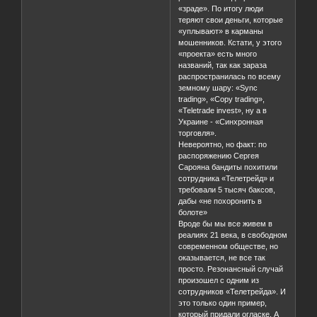
«зраде». По итогу люди
теряют свои деньги, которые
«уплывают» в карманы
мошенников. Кстати, у этого
«проекта» есть много
названий, так как зараза
распространилась по всему
земному шару: «Sync
trading», «Copy trading»,
«Teletrade invest», ну а в
Украине - «Синхронная
торговля».
Невероятно, но факт: по
распоряжению Сергея
Сарояна бандиты похитили
сотрудника «Телетрейд» и
требовали 5 тысяч баксов,
дабы «не похоронить в
болоте»
Вроде бы мы все живем в
реалиях 21 века, в свободном
современном обществе, но
оказывается, не все так
просто. Резонансный случай
произошел с одним из
сотрудников «Телетрейда». И
это только один пример,
который придали огласке. А