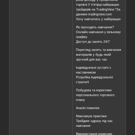
торгівлі У п'ятірці найкращих
трейдерів на TradingView *За
даними tradingview.com
Хочу навчатись у найкращих
Як проходить навчання?
Онлайн-навчання у вільному
графіку
Доступ до занять 24/7
Перегляд занять та вивчення
матеріалів у будь-який
зручний для вас час
Індивідуальні зустрічі з
наставником
Розробка індивідуальної
стратегії
Побудова та корективи
персонального торгового
плану
Аналіз помилок
Максимум практики
Трейдинг одразу під час
навчання
Використання корисних