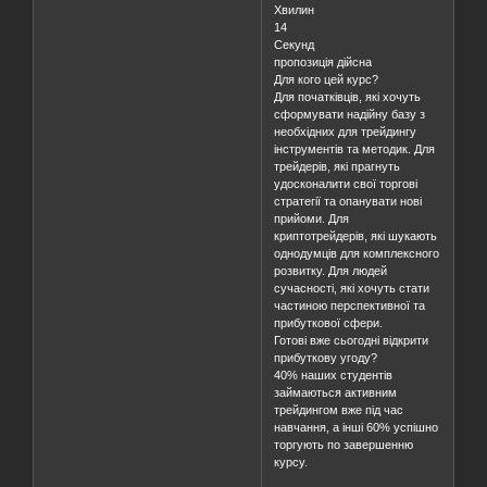
Хвилин
14
Секунд
пропозиція дійсна
Для кого цей курс?
Для початківців, які хочуть
сформувати надійну базу з
необхідних для трейдингу
інструментів та методик. Для
трейдерів, які прагнуть
удосконалити свої торгові
стратегії та опанувати нові
прийоми. Для
криптотрейдерів, які шукають
однодумців для комплексного
розвитку. Для людей
сучасності, які хочуть стати
частиною перспективної та
прибуткової сфери.
Готові вже сьогодні відкрити
прибуткову угоду?
40% наших студентів
займаються активним
трейдингом вже під час
навчання, а інші 60% успішно
торгують по завершенню
курсу.