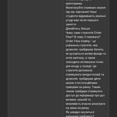
крипторинку
Монетизуйте отримані знання
під час навчання! Наші
студенти відкривають реальні
угоди вже після першого
заняття
Дізнайтесь більше
Чому саме стратегія Order
Flow? В чому її перевага?
Order Flow trading – це
унікальна стратегія, яка
дозволяє трейдерам бачити,
як рухаються великі фонди та
потік капіталу, а також
знаходити оптимальні точки
для входу у позиції. Ця
стратегія допомагає
отримувати вигідні позиції та
дозволяє трейдерам діяти
разом із інституційними
гравцями на ринку. Таким
чином трейдери отримують
доступ до інформації про рух
великих грошей та
можливість вчасно реагувати
на зміни на ринку.
Як швидко окупиться
навчання трейдингу?