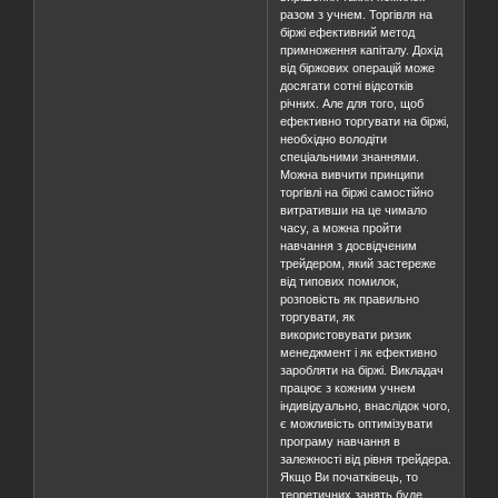
разом з учнем. Торгівля на
біржі ефективний метод
примноження капіталу. Дохід
від біржових операцій може
досягати сотні відсотків
річних. Але для того, щоб
ефективно торгувати на біржі,
необхідно володіти
спеціальними знаннями.
Можна вивчити принципи
торгівлі на біржі самостійно
витративши на це чимало
часу, а можна пройти
навчання з досвідченим
трейдером, який застереже
від типових помилок,
розповість як правильно
торгувати, як
використовувати ризик
менеджмент і як ефективно
заробляти на біржі. Викладач
працює з кожним учнем
індивідуально, внаслідок чого,
є можливість оптимізувати
програму навчання в
залежності від рівня трейдера.
Якщо Ви початківець, то
теоретичних занять буде