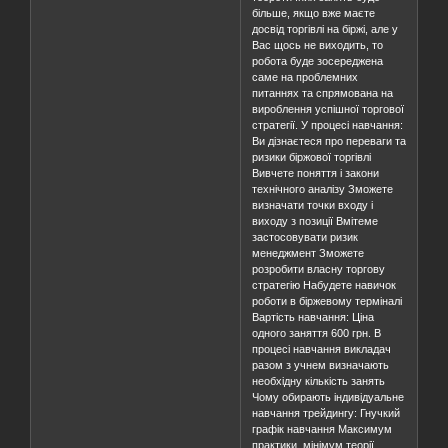
більше, якщо вже маєте
досвід торгівлі на біржі, але у
Вас щось не виходить, то
робота буде зосереджена
саме на проблемних
питаннях та спрямована на
вироблення успішної торгової
стратегії. У процесі навчання:
Ви дізнаєтеся про переваги та
ризики біржової торгівлі
Вивчете поняття і закони
технічного аналізу Зможете
визначати точки входу і
виходу з позиції Вмітеме
застосовувати ризик
менеджмент Зможете
розробити власну торгову
стратегію Набудете навичок
роботи в біржевому терміналі
Вартість навчання: Ціна
одного заняття 600 грн. В
процесі навчання викладач
разом з учнем визначають
необхідну кількість занять
Чому обирають індивідуальне
навчання трейдингу: Гнучкий
графік навчання Максимум
практики, мінімум теорії