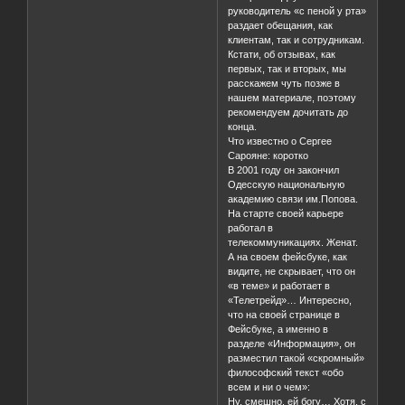
руководитель «с пеной у рта»
раздает обещания, как
клиентам, так и сотрудникам.
Кстати, об отзывах, как
первых, так и вторых, мы
расскажем чуть позже в
нашем материале, поэтому
рекомендуем дочитать до
конца.
Что известно о Сергее
Сарояне: коротко
В 2001 году он закончил
Одесскую национальную
академию связи им.Попова.
На старте своей карьере
работал в
телекоммуникациях. Женат.
А на своем фейсбуке, как
видите, не скрывает, что он
«в теме» и работает в
«Телетрейд»… Интересно,
что на своей странице в
Фейсбуке, а именно в
разделе «Информация», он
разместил такой «скромный»
философский текст «обо
всем и ни о чем»:
Ну, смешно, ей богу… Хотя, с