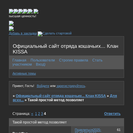
высшая ценность!
Добавь в закладки
Официальный сайт отряда кошачьих... Клан
KISSA
Главная
Пользователи
Строгие правила
Стать
участником
Вход)
Активные темы
Привет, Гость!
Войдите
или
зарегистрируйтесь
.
»
Официальный сайт отряда кошачьих... Клан KISSA
»
Для
всех...
»
Такой простой метод позволяет
Страница:
«
1
2
3
4
Ответить
Такой простой метод позволяет
Поделиться
2025-
61