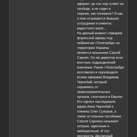
аферист до сих пор гуляет на
свободе, а не сидит в
тюрьме, как положено? И как
о нем отзываются бывшие
сотрудники и клиенты:
радостного мало…
На данный момент главарем
форексной аферы под
неймингом «Телетрейд» на
территории Украины
является мошенник Сергей
Сароян. Он же директор всех
местных подразделений
компании. Ранее «Телетрейд»
возглавлял и «руководил»
всеми аферами Владимир
Чернобай, который
скрываясь от
правоохранительных
органов, скончался в Европе.
Его «дело» наследовали
вдова Анна Чернобай и
племяш Олег Суворов, а
также остальные пособники.
Сергея Сарояна называют
хитрым, одиозным и
амбициозным. И это
неспроста. Двуличный