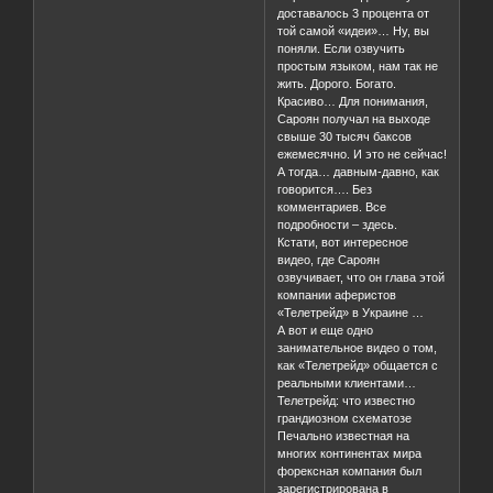
доставалось 3 процента от
той самой «идеи»… Ну, вы
поняли. Если озвучить
простым языком, нам так не
жить. Дорого. Богато.
Красиво… Для понимания,
Сароян получал на выходе
свыше 30 тысяч баксов
ежемесячно. И это не сейчас!
А тогда… давным-давно, как
говорится…. Без
комментариев. Все
подробности – здесь.
Кстати, вот интересное
видео, где Сароян
озвучивает, что он глава этой
компании аферистов
«Телетрейд» в Украине …
А вот и еще одно
занимательное видео о том,
как «Телетрейд» общается с
реальными клиентами…
Телетрейд: что известно
грандиозном схематозе
Печально известная на
многих континентах мира
форексная компания был
зарегистрирована в