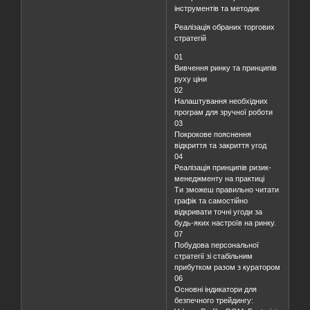
інструментів та методик
Реалізація обраних торгових
стратегій
01
Вивчення ринку та принципів
руху ціни
02
Налаштування необхідних
програм для зручної роботи
03
Покрокове пояснення
відкриття та закриття угод
04
Реалізація принципів ризик-
менеджменту на практиці
Ти зможеш правильно читати
графік та самостійно
відкривати точні угоди за
будь-яких настроїв на ринку.
07
Побудова персональної
стратегії зі стабільним
прибутком разом з куратором
06
Основні індикатори для
безпечного трейдингу: