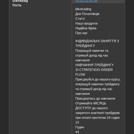
Davidfag
01-01 21:41:56
Гость
bikotrading
Для Початківців
Статті
Наші продукти
Надійна біржа
Про нас
ІНДИВІДУАЛЬНІ ЗАНЯТТЯ З
ТРЕЙДИНГУ
Покращуй навички та
отримуй дохід під час
навчання
НАВЧАННЯ ТРЕЙДИНГУ
ЗІ СТРАТЕГІЄЮ ORDER
FLOW
Приєднуйся до нашого курсу,
покращуй навички трейдингу
та отримуй дохід під час
навчання
Приєднатись до навчання
Отримайте МІСЯЦЬ
ДОСТУПУ до нашого
закритого ком'юніті трейдерів
при оплаті протягом 24 годин
23
Годин
44