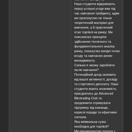
Наші студенти відкривають
перші успішні угоди вже під
час навчання трейдингу, адже
ми пропонуємо не тільки
теоретичний матеріал для
вивчення, а й практичний
етап торгівлі на ринку. Ми
пояснюємо принципи
здійснення технічного та
фундаментального аналізу
ринку, показуємо вигідні точки
входу та навчаємо ризик-
менеджменту.
Скільки я зможу заробляти
після навчання?
Потенційний дохід залежить
від вашої активності, досвіду
та стартового депозиту. Наші
студенти мають можливість
приєднатись до Advanced
Bikotrading Club та
продовжити отримувати
підтримку від команди,
корисні поради та ефективні
сигнали.
Яка мінімальна сума
необхідна для торгівлі?
Ми рекомендуємо почати з