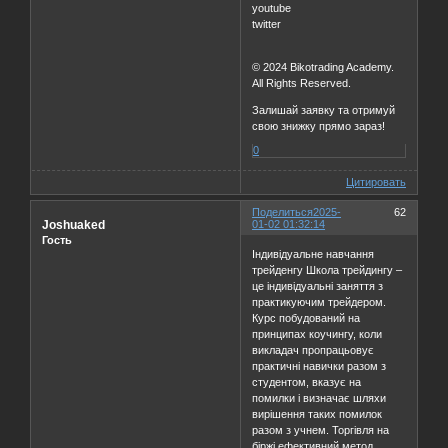
youtube
twitter
© 2024 Bikotrading Academy.
All Rights Reserved.
Залишай заявку та отримуй
свою знижку прямо зараз!
0
Цитировать
Поделиться
2025-
62
Joshuaked
01-02 01:32:14
Гость
Індивідуальне навчання
трейденгу Школа трейдингу –
це індивідуальні заняття з
практикуючим трейдером.
Курс побудований на
принципах коучингу, коли
викладач пропрацьовує
практичні навички разом з
студентом, вказує на
помилки і визначає шляхи
вирішення таких помилок
разом з учнем. Торгівля на
біржі ефективний метод