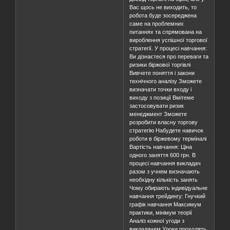
Вас щось не виходить, то
робота буде зосереджена
саме на проблемних
питаннях та спрямована на
вироблення успішної торгової
стратегії. У процесі навчання:
Ви дізнаєтеся про переваги та
ризики біржової торгівлі
Вивчете поняття і закони
технічного аналізу Зможете
визначати точки входу і
виходу з позиції Вмітеме
застосовувати ризик
менеджмент Зможете
розробити власну торгову
стратегію Набудете навичок
роботи в біржевому терміналі
Вартість навчання: Ціна
одного заняття 600 грн. В
процесі навчання викладач
разом з учнем визначають
необхідну кількість занять
Чому обирають індивідуальне
навчання трейдингу: Гнучкий
графік навчання Максимум
практики, мінімум теорії
Аналіз кожної угоди з
викладачем Уроки проходять