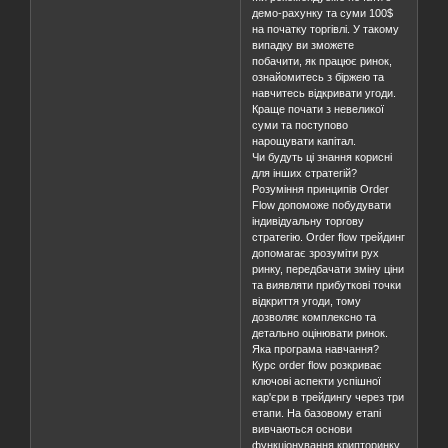
демо-рахунку та суми 100$
на початку торгівлі. У такому
випадку ви зможете
побачити, як працює ринок,
ознайомитесь з біржею та
навчитесь відкривати угоди.
Краще почати з невеликої
суми та поступово
нарощувати капітал.
Чи будуть ці знання корисні
для інших стратегій?
Розуміння принципів Order
Flow допоможе побудувати
індивідуальну торгову
стратегію. Order flow трейдинг
допомагає зрозуміти рух
ринку, передбачати зміну ціни
та виявляти прибуткові точки
відкриття угоди, тому
дозволяє комплексно та
детально оцінювати ринок.
Яка програма навчання?
Курс order flow розкриває
ключові аспекти успішної
кар'єри в трейдингу через три
етапи. На базовому етапі
вивчаються основи
функціонування крипторинку,