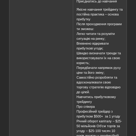
Приєднатись до навчання
Якісне навчання трейдингу та
постійна практика – основа
прибутку
Після проходження програми
ти зможеш:
Легко читати та розуміти
ситуацію на ринку;
Впевнено відкривати
прибуткові угоди;
Швидко визначати тренди та
використовувати їх на свою
користь;
Передбачати напрямок руху
ціни та його зміну;
Самостійно розробляти та
вдосконалювати свою
торгову стратегію відповідно
до цілей.
Навчитись прибутковому
трейдингу
Про спікера
Професійний трейдер з
прибутком $500+ за 1 угоду
Річний оборот капіталу – $25-
50 мільйонів Об’єм торгів за
угоду – $25-100 тисяч 10
років досвіду у професійній