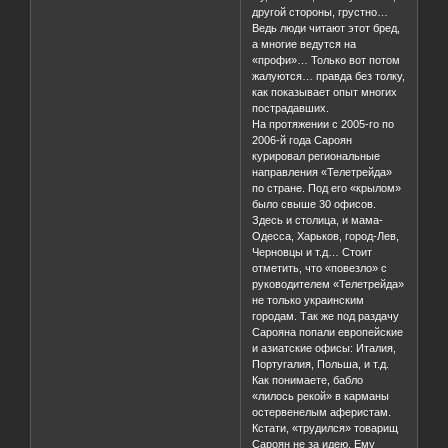
другой стороны, грустно…
Ведь люди читают этот бред,
а многие ведутся на
«профи»… Только вот потом
жалуются… правда без толку,
как показывает опыт многих
пострадавших.
На протяжении с 2005-го по
2006-й года Сароян
курировал региональные
направления «Телетрейда»
по стране. Под его «крылом»
было свыше 30 офисов.
Здесь и столица, и мама-
Одесса, Харьков, город-Лев,
Черновцы и т.д… Стоит
отметить, что «повезло» с
руководителем «Телетрейда»
не только украинским
городам. Так же под раздачу
Сарояна попали европейские
и азиатские офисы: Италия,
Португалия, Польша, и т.д.
Как понимаете, бабло
«лилось рекой» в карманы
остервенелым аферистам.
Кстати, «трудился» товарищ
Сароян не за идею. Ему