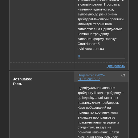
в онлайн режимі Програма
навчання адаптується,
відповідно до рівня знань
трейдераМаксимум практики,
минимум теории Щоб
записатися на індивідуальне
навчання трейдингу,
заповніть форму-заявку:
СвитИнвест ©
svitinvest.com.ua
0
Цитировать
Поделиться
2025-
63
Joshuaked
01-06 20:15:22
Гость
Індивідуальне навчання
трейденгу Школа трейдингу –
це індивідуальні заняття з
практикуючим трейдером.
Курс побудований на
принципах коучингу, коли
викладач пропрацьовує
практичні навички разом з
студентом, вказує на
помилки і визначає шляхи
вирішення таких помилок