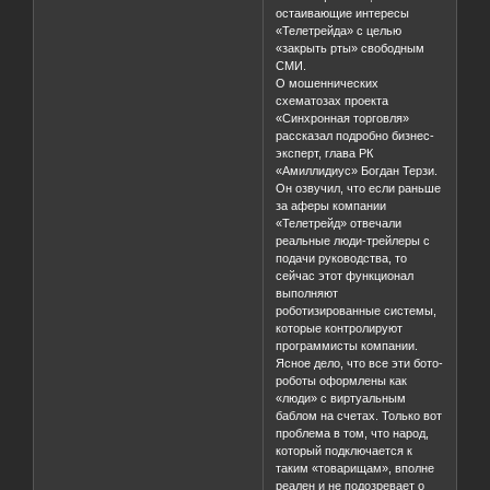
остаивающие интересы
«Телетрейда» с целью
«закрыть рты» свободным
СМИ.
О мошеннических
схематозах проекта
«Синхронная торговля»
рассказал подробно бизнес-
эксперт, глава РК
«Амиллидиус» Богдан Терзи.
Он озвучил, что если раньше
за аферы компании
«Телетрейд» отвечали
реальные люди-трейлеры с
подачи руководства, то
сейчас этот функционал
выполняют
роботизированные системы,
которые контролируют
программисты компании.
Ясное дело, что все эти бото-
роботы оформлены как
«люди» с виртуальным
баблом на счетах. Только вот
проблема в том, что народ,
который подключается к
таким «товарищам», вполне
реален и не подозревает о