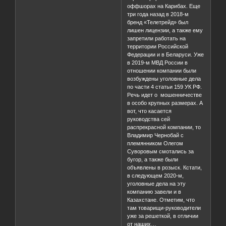
оффшорах на Карибах. Еще
три года назад в 2018-м
бренд «Телетрейд» был
лишен лицензии, а также ему
запретили работать на
территории Российской
Федерации и в Беларуси. Уже
в 2019-м МВД России в
отношении компании были
возбуждены уголовные дела
по части 4 статьи 159 УК РФ.
Речь идет о мошенничестве
в особо крупных размерах. А
вот, что касается
руководства сей
распрекрасной компании, то
Владимир Чернобай с
племянником Олегом
Суворовым смотались за
бугор, а также были
объявлены в розыск. Кстати,
в следующем 2020-м,
уголовные дела на эту
компанию завели и в
Казахстане. Отметим, что
там товарищи-руководители
уже за решеткой, в отличии
от наших…