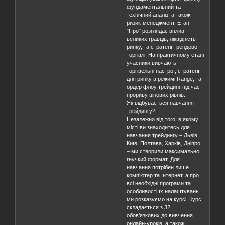
фундаментальний та
технічний аналіз, а також
ризик-менеджмент. Етап
"Про" розглядає вплив
великих гравців, ліквідність
ринку, та стратегії трендової
торгівлі. На практичному етапі
учасники вивчають
торгівельні настрої, стратегії
для ринку в режимі Range, та
ордер флоу трейдинг під час
прориву цінових рівнів.
Як відбувається навчання
трейдингу?
Незалежно від того, в якому
місті ви знаходитесь для
навчання трейдингу – Львів,
Київ, Полтава, Харків, Дніпро,
– ми створили максимально
гнучкий формат. Для
навчання потрібен лише
комп’ютер та Інтернет, а про
всі необхідні програми та
особливості їх налаштувань
ми розказуємо на курсі. Курс
складається з 32
обов’язкових до вивчення
онлайн-уроків, а також