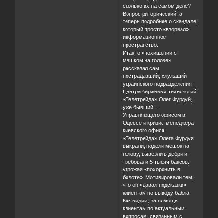
сколько их на самом деле?
Вопрос риторический, а
теперь подробнее о скандале,
который просто «взорвал»
информационное
пространство.
Итак, о «похищении с
мешком на голове»
рассказал сам
пострадавший, служащий
украинского подразделения
Центра биржевых технологий
«Телетрейда» Олег Фурдуй,
уже бывший…
Управляющего офисом в
Одессе и кризис-менеджера
киевского офиса
«Телетрейда» Олега Фурдуя
выкрали, надели мешок на
голову, вывезли в дебри и
требовали 5 тысяч баксов,
угрожая «похоронить в
болоте». Мотивировали тем,
что он «давал подсказки»
клиентам по выводу бабла.
Как видим, за помощь
клиентам по актуальным
вопросам, связанным с