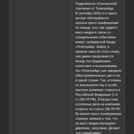
Подробности «Синхронной
торговли» от Телетрейда
В сентябре 2020-го в пресс-
центре «Интерфакса»
прошла пресс-конференция
по поводу того, как «давят»
масс-медиа в связи со
скандальными событиями
вокруг трейдерской банды
«Телетрейд». Бойня, в
прямом смысле этого слова,
уже давно продолжается
между пострадавшими
клиентами и мошенниками.
На «Телетрейд» уже заведено
уйма криминальных дел и не
в одной стране. Так, уголовки
по мошенничеству в особо
крупных размерах открыты в
Российской Федерации (ч.4
ст.159 УК РФ). В Казахстане
уголовные дела на компанию
открыты по статье 190 УК РК.
Во время пресс-конференции
спикеры заявили о том, что
на масс-медиа оказывают
давление, запугивая. Делают
это «защитники»,