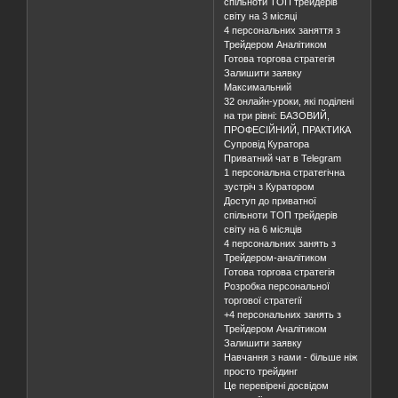
спільноти ТОП трейдерів
світу на 3 місяці
4 персональних заняття з
Трейдером Аналітиком
Готова торгова стратегія
Залишити заявку
Максимальний
32 онлайн-уроки, які поділені
на три рівні: БАЗОВИЙ,
ПРОФЕСІЙНИЙ, ПРАКТИКА
Супровід Куратора
Приватний чат в Telegram
1 персональна стратегічна
зустріч з Куратором
Доступ до приватної
спільноти ТОП трейдерів
світу на 6 місяців
4 персональних занять з
Трейдером-аналітиком
Готова торгова стратегія
Розробка персональної
торгової стратегії
+4 персональних занять з
Трейдером Аналітиком
Залишити заявку
Навчання з нами - більше ніж
просто трейдинг
Це перевірені досвідом