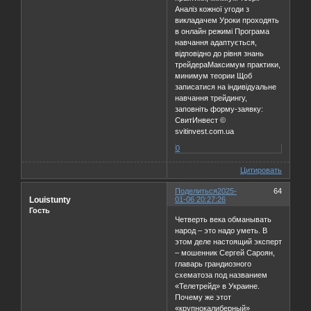
Аналіз кожної угоди з
викладачем Уроки проходять
в онлайн режимі Програма
навчання адаптується,
відповідно до рівня знань
трейдераМаксимум практики,
минимум теории Щоб
записатися на індивідуальне
навчання трейдингу,
заповніть форму-заявку:
СвитИнвест ©
svitinvest.com.ua
0
Цитировать
Поделиться
2025-
64
Louistunty
01-06 20:27:26
Гость
Четверть века обманывать
народ – это надо уметь. В
этом деле настоящий эксперт
– мошенник Сергей Сароян,
главарь грандиозного
схематоза под названием
«Телетрейд» в Украине.
Почему же этот
«крупнокалиберный»