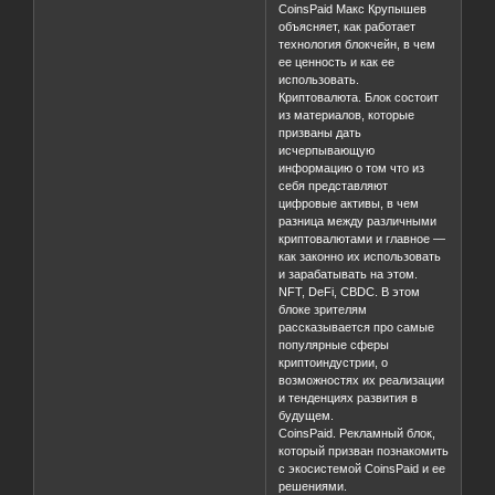
CoinsPaid Макс Крупышев
объясняет, как работает
технология блокчейн, в чем
ее ценность и как ее
использовать.
Криптовалюта. Блок состоит
из материалов, которые
призваны дать
исчерпывающую
информацию о том что из
себя представляют
цифровые активы, в чем
разница между различными
криптовалютами и главное —
как законно их использовать
и зарабатывать на этом.
NFT, DeFi, CBDC. В этом
блоке зрителям
рассказывается про самые
популярные сферы
криптоиндустрии, о
возможностях их реализации
и тенденциях развития в
будущем.
CoinsPaid. Рекламный блок,
который призван познакомить
с экосистемой CoinsPaid и ее
решениями.