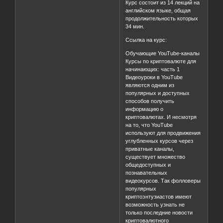
Курс состоит из 14 лекций на
английском языке, общая
продолжительность которых
34 мин.
Ссылка на курс:
Обучающие YouTube-каналы
Курсы по криптовалюте для
начинающих: часть 1
Видеоуроки в YouTube
являются одним из
популярных и доступных
способов получить
информацию о
криптовалютах. И несмотря
на то, что YouTube
используют для продвижения
углубленных курсов через
приватные каналы,
существует множество
общедоступных и
познавательных
видеокурсов. Так фолловеры
популярных
криптоэнтузиастов имеют
возможность узнать не
только последние новости
криптовалютного