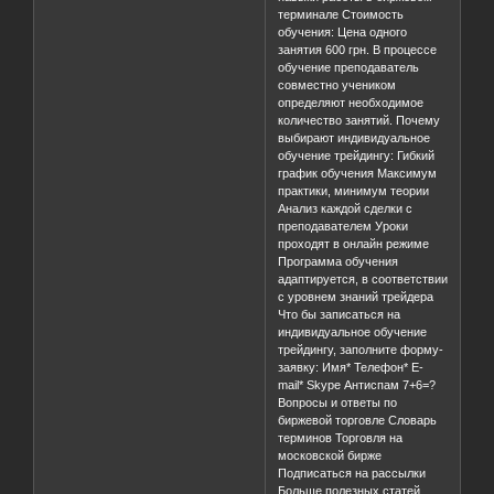
терминале Стоимость
обучения: Цена одного
занятия 600 грн. В процессе
обучение преподаватель
совместно учеником
определяют необходимое
количество занятий. Почему
выбирают индивидуальное
обучение трейдингу: Гибкий
график обучения Максимум
практики, минимум теории
Анализ каждой сделки с
преподавателем Уроки
проходят в онлайн режиме
Программа обучения
адаптируется, в соответствии
с уровнем знаний трейдера
Что бы записаться на
индивидуальное обучение
трейдингу, заполните форму-
заявку: Имя* Телефон* E-
mail* Skype Антиспам 7+6=?
Вопросы и ответы по
биржевой торговле Словарь
терминов Торговля на
московской бирже
Подписаться на рассылки
Больше полезных статей