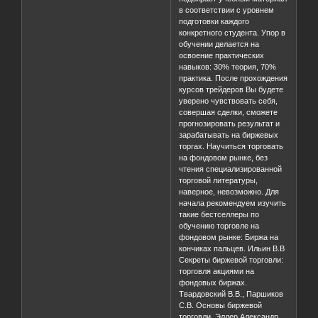
в соответствии с уровнем
подготовки каждого
конкретного студента. Упор в
обучении делается на
освоение практических
навыков: 30% теория, 70%
практика. После прохождения
курсов трейдеров Вы будете
уверено чувствовать себя,
совершая сделки, сможете
прогнозировать результат и
зарабатывать на биржевых
торгах. Научиться торговать
на фондовом рынке, без
чтения специализированной
торговой литературы,
наверное, невозможно. Для
начала рекомендуем изучить
такие бестселлеры по
обучению торговле на
фондовом рынке: Биржа на
кончиках пальцев. Ильин В.В
Секреты биржевой торговли:
торговля акциями на
фондовых биржах.
Твардовский В.В., Паршиков
С.В. Основы биржевой
торговли. Элдер Александр