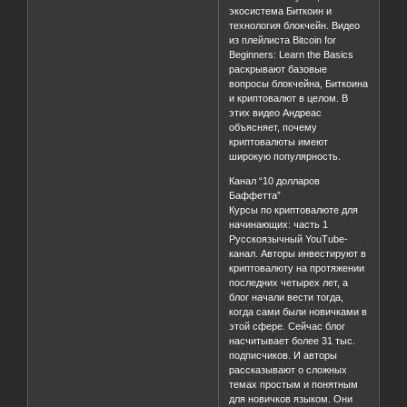
экосистема Биткоин и
технология блокчейн. Видео
из плейлиста Bitcoin for
Beginners: Learn the Basics
раскрывают базовые
вопросы блокчейна, Биткоина
и криптовалют в целом. В
этих видео Андреас
объясняет, почему
криптовалюты имеют
широкую популярность.
Канал “10 долларов
Баффетта”
Курсы по криптовалюте для
начинающих: часть 1
Русскоязычный YouTube-
канал. Авторы инвестируют в
криптовалюту на протяжении
последних четырех лет, а
блог начали вести тогда,
когда сами были новичками в
этой сфере. Сейчас блог
насчитывает более 31 тыс.
подписчиков. И авторы
рассказывают о сложных
темах простым и понятным
для новичков языком. Они