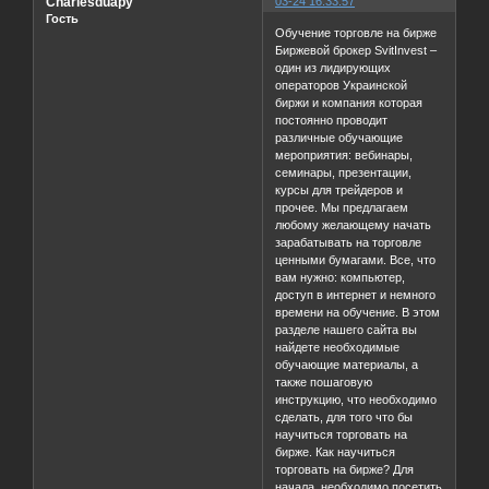
Charlesduapy
03-24 16:33:57
Гость
Обучение торговле на бирже
Биржевой брокер SvitInvest –
один из лидирующих
операторов Украинской
биржи и компания которая
постоянно проводит
различные обучающие
мероприятия: вебинары,
семинары, презентации,
курсы для трейдеров и
прочее. Мы предлагаем
любому желающему начать
зарабатывать на торговле
ценными бумагами. Все, что
вам нужно: компьютер,
доступ в интернет и немного
времени на обучение. В этом
разделе нашего сайта вы
найдете необходимые
обучающие материалы, а
также пошаговую
инструкцию, что необходимо
cделать, для того что бы
научиться торговать на
бирже. Как научиться
торговать на бирже? Для
начала, необходимо посетить