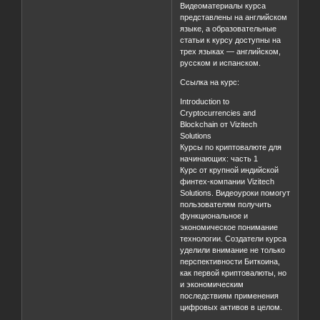
Видеоматериалы курса
представлены на английском
языке, а образовательные
статьи к курсу доступны на
трех языках — английском,
русском и испанском.
Ссылка на курс:
Introduction to
Cryptocurrencies and
Blockchain от Vizitech
Solutions
Курсы по криптовалюте для
начинающих: часть 1
Курс от крупной индийской
финтех-компании Vizitech
Solutions. Видеоуроки помогут
пользователям получить
функциональное и
экономическое понимание
технологии. Создатели курса
уделили внимание не только
перспективности Биткоина,
как первой криптовалюты, но
и экономическим
последствиям применения
цифровых активов в целом.