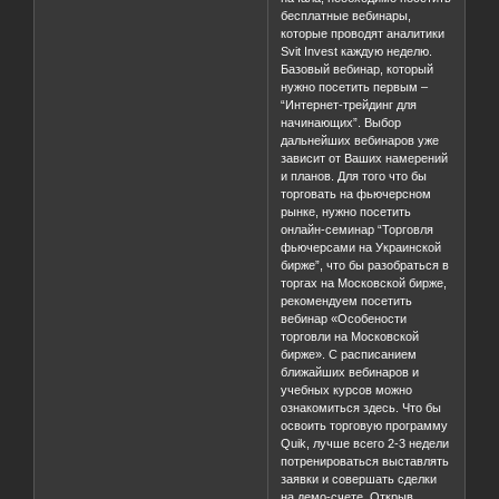
бесплатные вебинары,
которые проводят аналитики
Svit Invest каждую неделю.
Базовый вебинар, который
нужно посетить первым –
“Интернет-трейдинг для
начинающих”. Выбор
дальнейших вебинаров уже
зависит от Ваших намерений
и планов. Для того что бы
торговать на фьючерсном
рынке, нужно посетить
онлайн-семинар “Торговля
фьючерсами на Украинской
бирже”, что бы разобраться в
торгах на Московской бирже,
рекомендуем посетить
вебинар «Особености
торговли на Московской
бирже». С расписанием
ближайших вебинаров и
учебных курсов можно
ознакомиться здесь. Что бы
освоить торговую программу
Quik, лучше всего 2-3 недели
потренироваться выставлять
заявки и совершать сделки
на демо-счете. Открыв