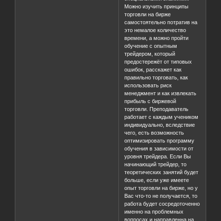
Можно изучить принципы
торговли на бирже
самостоятельно потратив на
это немалое количество
времени, а можно пройти
обучение с опытным
трейдером, который
предостережёт от типовых
ошибок, расскажет как
правильно торговать, как
использовать риск
менеджмент и как извлекать
прибыль с биржевой
торговли. Преподаватель
работает с каждым учеником
индивидуально, вследствие
чего, есть возможность
оптимизировать программу
обучения в зависимости от
уровня трейдера. Если Вы
начинающий трейдер, то
теоретических занятий будет
больше, если уже имеете
опыт торговли на бирже, но у
Вас что-то не получается, то
работа будет сосредоточенно
именно на проблемных
вопросах и направленна на