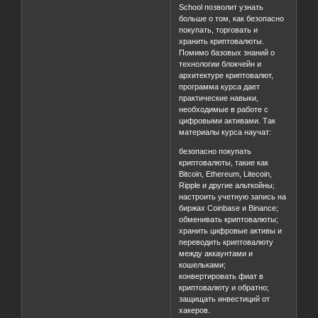
School позволит узнать
больше о том, как безопасно
покупать, торговать и
хранить криптовалюты.
Помимо базовых знаний о
технологии блокчейн и
архитектуре криптовалют,
программа курса дает
практические навыки,
необходимые в работе с
цифровыми активами. Так
материалы курса научат:
безопасно покупать
криптовалюты, такие как
Bitcoin, Ethereum, Litecoin,
Ripple и другие альткойны;
настроить учетную запись на
биржах Coinbase и Binance;
обменивать криптовалюты;
хранить цифровые активы и
переводить криптовалюту
между аккаунтами и
кошельками;
конвертировать фиат в
криптовалюту и обратно;
защищать инвестиций от
хакеров.