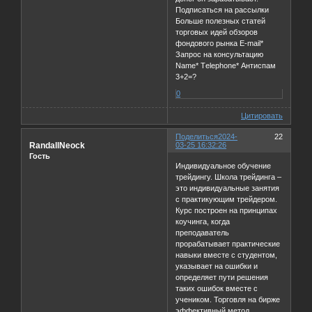
Подписаться на рассылки
Больше полезных статей
торговых идей обзоров
фондового рынка E-mail*
Запрос на консультацию
Name* Тelephone* Антиспам
3+2=?
0
Цитировать
Поделиться
2024-
22
RandallNeock
03-25 16:32:26
Гость
Индивидуальное обучение
трейдингу. Школа трейдинга –
это индивидуальные занятия
с практикующим трейдером.
Курс построен на принципах
коучинга, когда
преподаватель
прорабатывает практические
навыки вместе с студентом,
указывает на ошибки и
определяет пути решения
таких ошибок вместе с
учеником. Торговля на бирже
эффективный метод