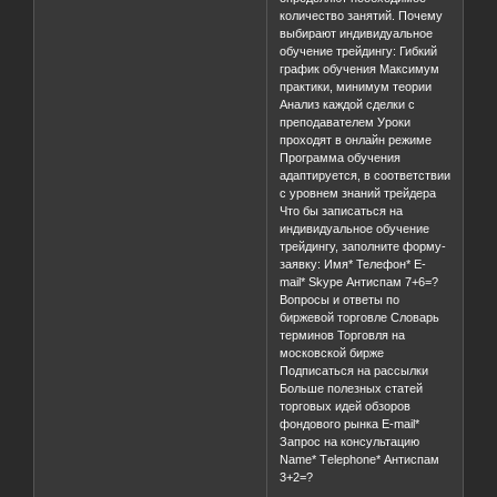
количество занятий. Почему
выбирают индивидуальное
обучение трейдингу: Гибкий
график обучения Максимум
практики, минимум теории
Анализ каждой сделки с
преподавателем Уроки
проходят в онлайн режиме
Программа обучения
адаптируется, в соответствии
с уровнем знаний трейдера
Что бы записаться на
индивидуальное обучение
трейдингу, заполните форму-
заявку: Имя* Телефон* E-
mail* Skype Антиспам 7+6=?
Вопросы и ответы по
биржевой торговле Словарь
терминов Торговля на
московской бирже
Подписаться на рассылки
Больше полезных статей
торговых идей обзоров
фондового рынка E-mail*
Запрос на консультацию
Name* Тelephone* Антиспам
3+2=?