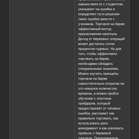
навыки вместе с студентом,
указывает на ошибки и
определяет пути решения
таких ошибок вместе с
учеником. Торговля на бирже
эффективный метод
приумножения капитала.
Доход от биржевых операций
может достигать сотни
процентов годовых. Но для
того, чтобы эффективно
торговать на бирже,
необходимо обладать
специальными знаниями.
Можно изучить принципы
торговли на бирже
самостоятельно потратив на
это немалое количество
времени, а можно пройти
обучение с опытным
трейдером, который
предостережёт от типовых
ошибок, расскажет как
правильно торговать, как
использовать риск
менеджмент и как извлекать
прибыль с биржевой
торговли. Преподаватель