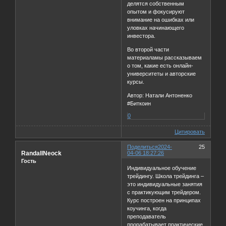
делятся собственным
опытом и фокусируют
внимание на ошибках или
уловках начинающего
инвестора.
Во второй части
материаламы рассказываем
о том, какие есть онлайн-
университеты и авторские
курсы.
Автор: Натали Антоненко
#Биткоин
0
Цитировать
Поделиться
2024-
25
RandallNeock
04-06 18:27:26
Гость
Индивидуальное обучение
трейдингу. Школа трейдинга –
это индивидуальные занятия
с практикующим трейдером.
Курс построен на принципах
коучинга, когда
преподаватель
прорабатывает практические