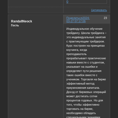
0
Цитировать
Поделиться
2024-
23
RandallNeock
03-27 07:17:06
Гость
Индивидуальное обучение
трейдингу. Школа трейдинга –
это индивидуальные занятия
с практикующим трейдером.
Курс построен на принципах
коучинга, когда
преподаватель
прорабатывает практические
навыки вместе с студентом,
указывает на ошибки и
определяет пути решения
таких ошибок вместе с
учеником. Торговля на бирже
эффективный метод
приумножения капитала.
Доход от биржевых операций
может достигать сотни
процентов годовых. Но для
того, чтобы эффективно
торговать на бирже,
необходимо обладать
специальными знаниями.