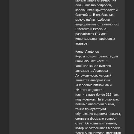
канале Ивана отвечают на
большинство вопросов,
касающихся криптовалют и
блокчейна. В плейлистах
можно найти подборки
видеороликов о технологиях
Ethereum и Bitcoin, о
разработках ПО для
использования цифровых
активов.
Канал Aantonop
Курсы по криптовалюте для
начинающих: часть 1
YouTube-канал биткоин-
энтузиаста Андреаса
Антонопулоса, который
является автором книг
«Освоение биткоина» и
«Интернет денег»,
насчитывает более 312 тыс.
подписчиков. На его канале,
помимо аналитики рынка,
также присутствуют
обучающие видеоматериалы,
снятые в формате вопрос-
ответ. Основными темами,
которые затрагивает в своем
блоге Антонопулос, являются