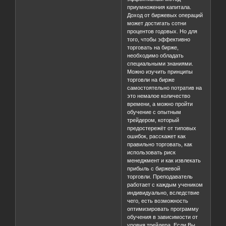
приумножения капитала.
Доход от биржевых операций
может достигать сотни
процентов годовых. Но для
того, чтобы эффективно
торговать на бирже,
необходимо обладать
специальными знаниями.
Можно изучить принципы
торговли на бирже
самостоятельно потратив на
это немалое количество
времени, а можно пройти
обучение с опытным
трейдером, который
предостережёт от типовых
ошибок, расскажет как
правильно торговать, как
использовать риск
менеджмент и как извлекать
прибыль с биржевой
торговли. Преподаватель
работает с каждым учеником
индивидуально, вследствие
чего, есть возможность
оптимизировать программу
обучения в зависимости от
уровня трейдера. Если Вы