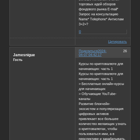
торговых идей обзоров
фондового рынка E-mail*
Запрос на консультацию
Name* Тelephone* Антиспам
3+2=?
0
Цитировать
Поделиться
2024-
26
Jamesnigue
04-07 04:42:17
Гость
Курсы по криптовалюте для
начинающих: часть 1
Курсы по криптовалюте для
начинающих: часть 1
> Бесплатные онлайн-курсы
для начинающих
> Обучающие YouTube-
каналы
Развитие блокчейн-
экосистем и популяризация
цифровых активов
привлекает все большее
количество желающих узнать
о криптовалютах, чтобы
пользоваться ими, а в
перспективе и зарабатывать.