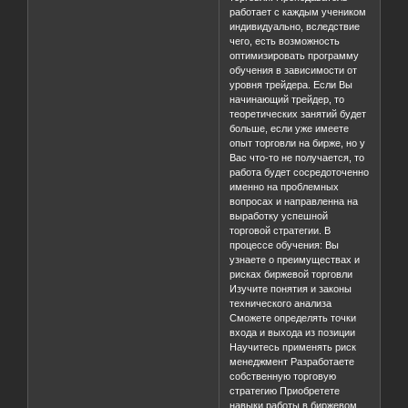
работает с каждым учеником
индивидуально, вследствие
чего, есть возможность
оптимизировать программу
обучения в зависимости от
уровня трейдера. Если Вы
начинающий трейдер, то
теоретических занятий будет
больше, если уже имеете
опыт торговли на бирже, но у
Вас что-то не получается, то
работа будет сосредоточенно
именно на проблемных
вопросах и направленна на
выработку успешной
торговой стратегии. В
процессе обучения: Вы
узнаете о преимуществах и
рисках биржевой торговли
Изучите понятия и законы
технического анализа
Сможете определять точки
входа и выхода из позиции
Научитесь применять риск
менеджмент Разработаете
собственную торговую
стратегию Приобретете
навыки работы в биржевом