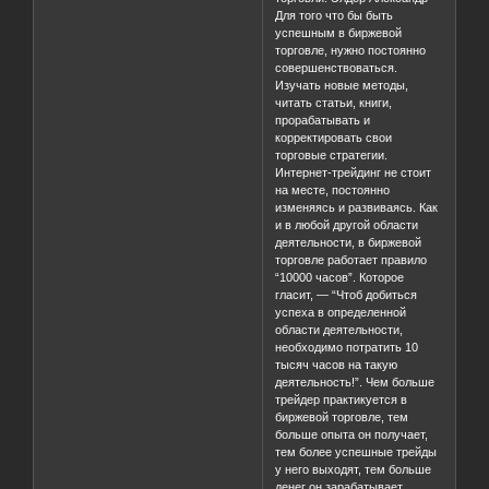
Для того что бы быть
успешным в биржевой
торговле, нужно постоянно
совершенствоваться.
Изучать новые методы,
читать статьи, книги,
прорабатывать и
корректировать свои
торговые стратегии.
Интернет-трейдинг не стоит
на месте, постоянно
изменяясь и развиваясь. Как
и в любой другой области
деятельности, в биржевой
торговле работает правило
“10000 часов”. Которое
гласит, — “Чтоб добиться
успеха в определенной
области деятельности,
необходимо потратить 10
тысяч часов на такую
деятельность!”. Чем больше
трейдер практикуется в
биржевой торговле, тем
больше опыта он получает,
тем более успешные трейды
у него выходят, тем больше
денег он зарабатывает.