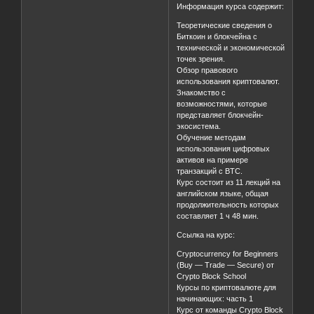
Информация курса содержит:
Теоретические сведения о
Биткоин и блокчейна с
технической и экономической
точек зрения.
Обзор правового
использования криптовалют.
Знакомство с
возможностями, которые
представляет блокчейн-
экосистема.
Обучение методам
использования цифровых
активов на примере
транзакций с BTC.
Курс состоит из 11 лекций на
английском языке, общая
продолжительность которых
составляет 1 ч 48 мин.
Ссылка на курс:
Cryptocurrency for Beginners
(Buy — Trade — Secure) от
Crypto Block School
Курсы по криптовалюте для
начинающих: часть 1
Курс от команды Crypto Block