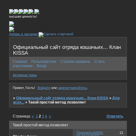
высшая ценность!
Добавь в закладки
Официальный сайт отряда кошачьих... Клан
KISSA
Главная
Пользователи
Строгие правила
Стать
участником
Вход)
Активные темы
Привет, Гость!
Войдите
или
зарегистрируйтесь
.
»
Официальный сайт отряда кошачьих... Клан KISSA
»
Для
всех...
»
Такой простой метод позволяет
Страница:
«
1
2
3
4
»
Ответить
Такой простой метод позволяет
Поделиться
2024-
21