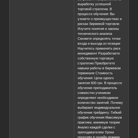
выработку успешной
торговой стратегии. В
процессе обучения: Вы
узнаете о преимуществах и
рисках биржевой торговли
Изучите понятия и законы
технического анализа
Сможете определять точки
входа и выхода из позиции
Научитесь применять риск
менеджмент Разработаете
собственную торговую
стратегию Приобретете
навыки работы в биржевом
терминале Стоимость
обучения: Цена одного
занятия 600 грн. В процессе
обучение преподаватель
совместно учеником
определяют необходимое
количество занятий. Почему
выбирают индивидуальное
обучение трейдингу: Гибкий
график обучения Максимум
практики, минимум теории
Анализ каждой сделки с
преподавателем Уроки
проходят в онлайн режиме