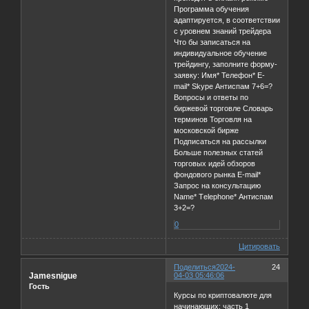
Программа обучения
адаптируется, в соответствии
с уровнем знаний трейдера
Что бы записаться на
индивидуальное обучение
трейдингу, заполните форму-
заявку: Имя* Телефон* E-
mail* Skype Антиспам 7+6=?
Вопросы и ответы по
биржевой торговле Словарь
терминов Торговля на
московской бирже
Подписаться на рассылки
Больше полезных статей
торговых идей обзоров
фондового рынка E-mail*
Запрос на консультацию
Name* Тelephone* Антиспам
3+2=?
0
Цитировать
Поделиться
2024-
24
Jamesnigue
04-03 05:46:06
Гость
Курсы по криптовалюте для
начинающих: часть 1