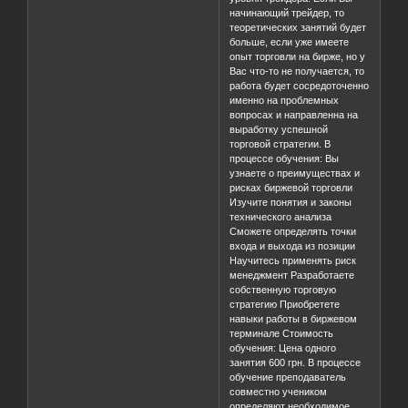
начинающий трейдер, то
теоретических занятий будет
больше, если уже имеете
опыт торговли на бирже, но у
Вас что-то не получается, то
работа будет сосредоточенно
именно на проблемных
вопросах и направленна на
выработку успешной
торговой стратегии. В
процессе обучения: Вы
узнаете о преимуществах и
рисках биржевой торговли
Изучите понятия и законы
технического анализа
Сможете определять точки
входа и выхода из позиции
Научитесь применять риск
менеджмент Разработаете
собственную торговую
стратегию Приобретете
навыки работы в биржевом
терминале Стоимость
обучения: Цена одного
занятия 600 грн. В процессе
обучение преподаватель
совместно учеником
определяют необходимое