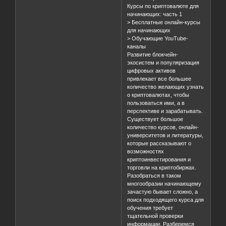
Курсы по криптовалюте для
начинающих: часть 1
> Бесплатные онлайн-курсы
для начинающих
> Обучающие YouTube-
каналы
Развитие блокчейн-
экосистем и популяризация
цифровых активов
привлекает все большее
количество желающих узнать
о криптовалютах, чтобы
пользоваться ими, а в
перспективе и зарабатывать.
Существует большое
количество курсов, онлайн-
университетов и литературы,
которые рассказывают о
возможностях
криптоинвестирования и
торговли на криптобиржах.
Разобраться в таком
многообразии начинающему
зачастую бывает сложно, а
поиск подходящего курса для
обучения требует
тщательной проверки
информации. Разберемся