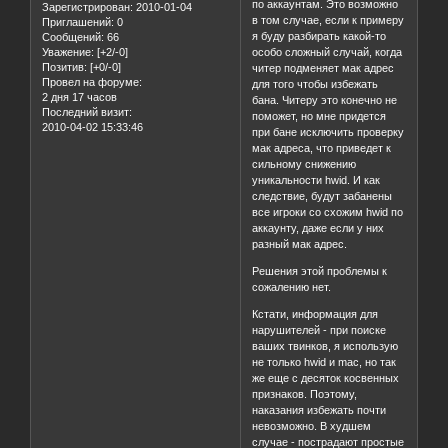
по аккаунтам. Это возможно
Зарегистрирован
: 2010-01-04
в том случае, если к примеру
Приглашений:
0
я буду разбирать какой-то
Сообщений:
66
Уважение:
[+2/-0]
особо сложный случай, когда
Позитив:
[+0/-0]
читер подменяет мак адрес
Провел на форуме:
для того чтобы избежать
2 дня 17 часов
бана. Читеру это конечно не
Последний визит:
поможет, но мне придется
2010-04-02 15:33:46
при бане исключить проверку
мак адреса, что приведет к
сильному снижению
уникальности hwid. И как
следствие, будут забанены
все игроки со схожим hwid по
аккаунту, даже если у них
разный мак адрес.
Решения этой проблемы к
сожалению нет.
Кстати, информация для
нарушителей - при поиске
ваших твинков, я использую
не только hwid и mac, но так
же еще с десяток косвенных
признаков. Поэтому,
наказания избежать почти
невозможно. В худшем
случае - пострадают простые