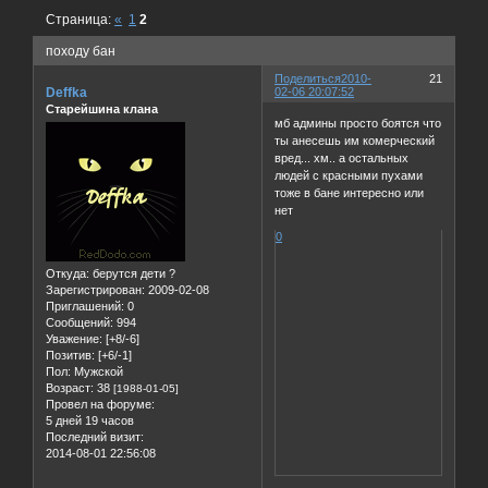
Страница:
«
1
2
походу бан
Поделиться
2010-
21
Deffka
02-06 20:07:52
Старейшина клана
мб админы просто боятся что
ты анесешь им комерческий
вред... хм.. а остальных
людей с красными пухами
тоже в бане интересно или
нет
0
Откуда:
берутся дети ?
Зарегистрирован
: 2009-02-08
Приглашений:
0
Сообщений:
994
Уважение:
[+8/-6]
Позитив:
[+6/-1]
Пол:
Мужской
Возраст:
38
[1988-01-05]
Провел на форуме:
5 дней 19 часов
Последний визит:
2014-08-01 22:56:08