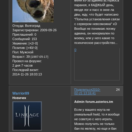
меня из-за админа астериоса
параноя, я КАДЖЫЙ день,
вводя лог и пасс в окне ла
двы, жду, что будет написано
"Попытка установления связи
с сервером невозможна" xD
Откуда:
Волгоград
Вообще не понимаю логику
Зарегистрирован
: 2009-09-26
админа, он ненормален по
Приглашений:
0
моему, или у него какие то
Сообщений:
153
психическое расстройство...
Уважение:
[+2/-0]
Позитив:
[+40/-0]
0
Пол:
Мужской
Возраст:
39
[1987-05-17]
Провел на форуме:
2 дня 7 часов
Последний визит:
2014-11-26 18:03:13
Поделиться
2010-
24
Warrior89
02-21 13:16:41
Новичек
Admin forum.asterios.tm
Если у вашего ноута не
уникальный hwid, то я вообще
не советую с него играть.
Можно получить не только
бан по железу, но еще и бан