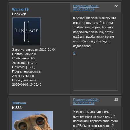
Поделиться
2010-
22
Warrior89
02-06 23:47:29
Новичек
в основном забанили тех кто
играет с ноута, м.б. в этом
трабла. имхо бред, больше
недели был забанен, потом
на 2 дня разбанили и потом
опять бан. ппц, как будто
издеваются...
Зарегистрирован
: 2010-01-04
0
Приглашений:
0
Сообщений:
66
Уважение:
[+2/-0]
Позитив:
[+0/-0]
Провел на форуме:
2 дня 17 часов
Последний визит:
2010-04-02 15:33:46
Поделиться
2010-
23
Tsukasa
02-18 20:57:41
KISSA
У меня три акк забанили,
причем один из них - акк с 7
палилками первого лвла, тупо
на РБ были расставлены. У