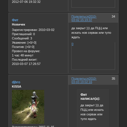
2012-07-06 19:32:32
Поделиться
2010-
34
Фит
03-02 15:19:37
Новичек
да закрыт ))) да ПЦЦ или
Зарегистрирован
: 2010-03-02
искать нов сервак или тупо
Приглашений:
0
ждать
Сообщений:
3
Уважение:
[+0/-0]
0
Позитив:
[+0/-0]
Провел на форуме:
1 час 48 минут
Последний визит:
2010-03-07 17:26:57
Поделиться
2010-
35
djbro
03-03 19:02:16
KISSA
Фит
написал(а):
да закрыт ))) да
ПЦЦ или искать
нов сервак или
тупо ждать