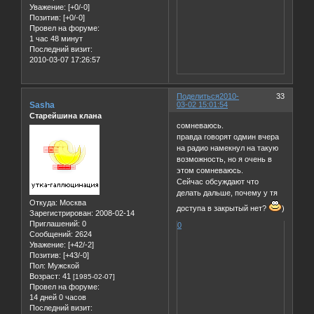
Уважение:
[+0/-0]
Позитив:
[+0/-0]
Провел на форуме:
1 час 48 минут
Последний визит:
2010-03-07 17:26:57
Поделиться
2010-
33
Sasha
03-02 15:01:54
Старейшина клана
сомневаюсь.
правда говорят одмин вчера
на радио намекнул на такую
возможность, но я очень в
этом сомневаюсь.
Сейчас обсуждают что
делать дальше, почему у тя
Откуда:
Москва
доступа в закрытый нет?
)
Зарегистрирован
: 2008-02-14
Приглашений:
0
0
Сообщений:
2624
Уважение:
[+42/-2]
Позитив:
[+43/-0]
Пол:
Мужской
Возраст:
41
[1985-02-07]
Провел на форуме:
14 дней 0 часов
Последний визит: