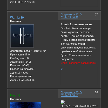
2014-08-01 22:56:08
Поделиться
2010-
27
Warrior89
02-24 21:46:57
Новичек
Admin forum.asterios.tm
Все hwid баны за январь
были удалены, осталось
всего 12 банов за февраль.
(Применится завтра утром)
Так же, скоро будет
улучшена защита, и ложных
Зарегистрирован
: 2010-01-04
срабатываний больше не
Приглашений:
0
будет. Если конечно, все
Сообщений:
66
получится.
Уважение:
[+2/-0]
меня наконецто разбанили))
Позитив:
[+0/-0]
0
Провел на форуме:
2 дня 17 часов
Последний визит:
2010-04-02 15:33:46
Поделиться
2010-
28
NightLi
02-24 21:56:18
Новичек