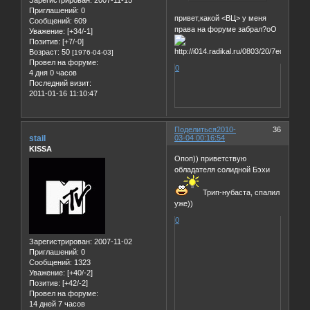
Зарегистрирован
: 2007-11-15
Приглашений:
0
привет,какой <ВЦ> у меня
Сообщений:
609
права на форуме забрал?оО
Уважение:
[+34/-1]
Позитив:
[+7/-0]
Возраст:
50
[1976-04-03]
Провел на форуме:
0
4 дня 0 часов
Последний визит:
2011-01-16 11:10:47
Поделиться
2010-
36
stail
03-04 00:16:54
KISSA
Опоп)) приветствую
обладателя солидной Бэхи
Трип-нубаста, спалил
уже))
0
Зарегистрирован
: 2007-11-02
Приглашений:
0
Сообщений:
1323
Уважение:
[+40/-2]
Позитив:
[+42/-2]
Провел на форуме:
14 дней 7 часов