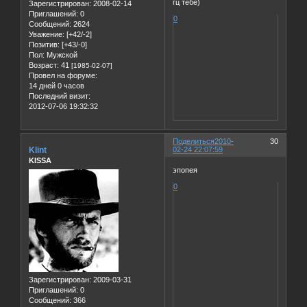
гц тебе)
Зарегистрирован
: 2008-02-14
Приглашений:
0
0
Сообщений:
2624
Уважение:
[+42/-2]
Позитив:
[+43/-0]
Пол:
Мужской
Возраст:
41
[1985-02-07]
Провел на форуме:
14 дней 0 часов
Последний визит:
2012-07-06 19:32:32
Поделиться
2010-
30
Klint
02-24 22:07:59
KISSA
эпопея
0
Зарегистрирован
: 2009-03-31
Приглашений:
0
Сообщений:
366