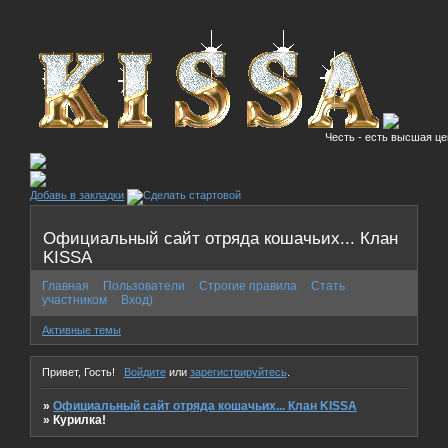
Честь - есть высшая це
Добавь в закладки
Официальный сайт отряда кошачьих... Клан
KISSA
Главная
Пользователи
Строгие правила
Стать
участником
Вход)
Активные темы
Привет, Гость!
Войдите
или
зарегистрируйтесь
.
»
Официальный сайт отряда кошачьих... Клан KISSA
»
Курилка!