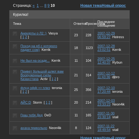
Страница:
«
1
…
8
9
10
Новая тема
Новый опрос
Курилка!
Последнее
Тема
Ответов
Просмотров
сообщение
Анекдоты о Л2 :)
Vasya
2007-12-29
23
228
[
1
2
]
06:59:27
Heiress
Поход на рб с которого
2007-12-28
18
1123
падает сом)
Kerrik
23:02:51
Kerrik
2007-12-25
Не был на осаде...
Kerrik
11
104
12:40:37
Rybun
Привет большой шлют вам
2007-12-12
Вооруженные силы
21
314
11:43:36
djbro
Казахстана
Activ
[
1
2
]
флуд офф => плиз
teronia
2007-12-10
25
356
[
1
2
]
17:20:44
teronia
2007-12-03
АЙС:D
Storm
[
1
2
]
20
214
23:33:23
Neon4ik
2007-11-30
Грац тебя Дед
DeD
11
165
15:30:14
stail
2007-11-22
ахаха прикольно
Neon4ik
8
124
18:49:54
stail
Новая тема
Новый опрос