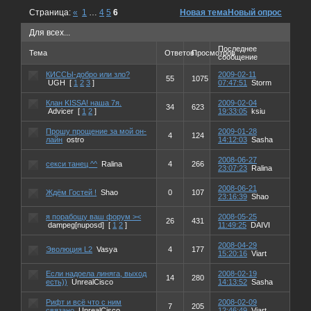
Страница:
«
1
…
4
5
6
Новая тема
Новый опрос
Для всех...
Последнее
Тема
Ответов
Просмотров
сообщение
КИССЫ-добро или зло?
2009-02-11
55
1075
UGH
[
1
2
3
]
07:47:51
Storm
Клан KISSA! наша 7я.
2009-02-04
34
623
Advicer
[
1
2
]
19:33:05
ksiu
Прошу прощение за мой он-
2009-01-28
4
124
лайн
ostro
14:12:03
Sasha
2008-06-27
секси танец ^^
Ralina
4
266
23:07:23
Ralina
2008-06-21
Ждём Гостей !
Shao
0
107
23:16:39
Shao
я порабощу ваш форум ><
2008-05-25
26
431
dampeg[nuposd]
[
1
2
]
11:49:25
DAIVI
2008-04-29
Эволюция L2
Vasya
4
177
15:20:16
Viart
Если надоела линяга, выход
2008-02-19
14
280
есть))
UnrealCisco
14:13:52
Sasha
Рифт и всё что с ним
2008-02-09
7
205
связано
UnrealCisco
12:46:49
Viart