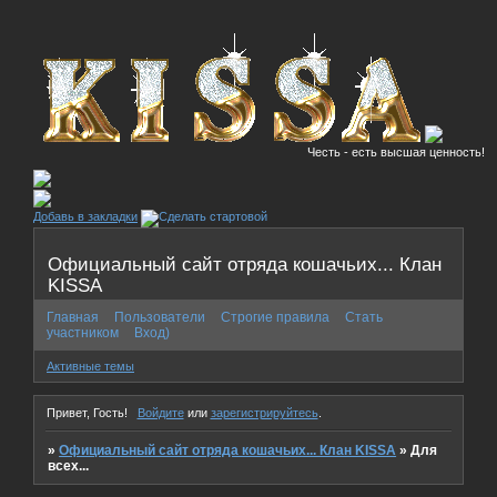
Честь - есть высшая ценность!
Добавь в закладки
Официальный сайт отряда кошачьих... Клан
KISSA
Главная
Пользователи
Строгие правила
Стать
участником
Вход)
Активные темы
Привет, Гость!
Войдите
или
зарегистрируйтесь
.
»
Официальный сайт отряда кошачьих... Клан KISSA
»
Для
всех...