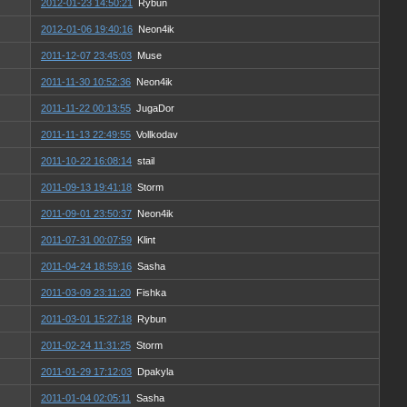
2012-01-23 14:50:21
Rybun
2012-01-06 19:40:16
Neon4ik
2011-12-07 23:45:03
Muse
2011-11-30 10:52:36
Neon4ik
2011-11-22 00:13:55
JugaDor
2011-11-13 22:49:55
Vollkodav
2011-10-22 16:08:14
stail
2011-09-13 19:41:18
Storm
2011-09-01 23:50:37
Neon4ik
2011-07-31 00:07:59
Klint
2011-04-24 18:59:16
Sasha
2011-03-09 23:11:20
Fishka
2011-03-01 15:27:18
Rybun
2011-02-24 11:31:25
Storm
2011-01-29 17:12:03
Dpakyla
2011-01-04 02:05:11
Sasha