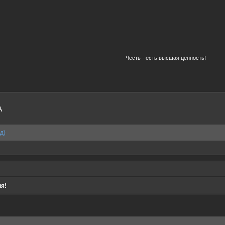
Честь - есть высшая ценность!
A
д)
я!