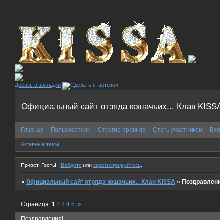
Добавь в закладки
Официальный сайт отряда кошачьих... Клан KISS
Главная
Пользователи
Строгие правила
Стать участником
Вхо
Активные темы
Привет, Гость!
Войдите
или
зарегистрируйтесь
.
»
Официальный сайт отряда кошачьих... Клан KISSA
»
Поздравлени
Страница:
1
2
3
4
5
»
Поздравления!