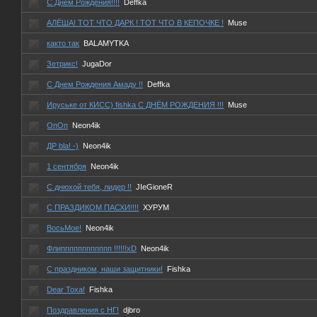
С Днем Рождения!!!!
Deffka
АЛЁША! ТОТ ЧТО ДАРК ! ТОТ ЧТО В КЕПОЧКЕ !
Muse
както так
BALAMYTKA
Зетрикс!
JugaDor
С Днем Рождения Амаду !!
Deffka
Ируське от КИСС) fishka С ДНЁМ РОЖДЕНИЯ !!!
Muse
ОпОп
Neon4ik
ДР bla! -)
Neon4ik
1 сентября
Neon4ik
С днюхой тебя, лидер !!
JIeGioneR
С ПРАЗДИКОМ ПАСХИ!!!!
ХУРУМ
ВосьМое!
Neon4ik
Флипппппппппппп !!!!!!xD
Neon4ik
С праздником, наши защитники!
Fishka
Dear Тоха!
Fishka
Поздравления с НГ!
djbro