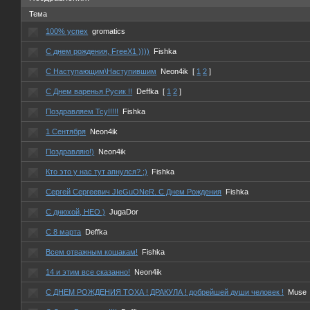
Тема
100% успех
gromatics
С днем рождения, FreeX1 ))))
Fishka
С Наступающим\Наступившим
Neon4ik
[
1
2
]
C Днем варенья Русик !!
Deffka
[
1
2
]
Поздравляем Тсу!!!!!
Fishka
1 Сентября
Neon4ik
Поздравляю!)
Neon4ik
Кто это у нас тут апнулся? ;)
Fishka
Сергей Сергеевич JIeGuONeR. C Днем Рождения
Fishka
С днюхой, НЕО )
JugaDor
C 8 марта
Deffka
Всем отважным кошакам!
Fishka
14 и этим все сказанно!
Neon4ik
С ДНЕМ РОЖДЕНИЯ ТОХА ! ДРАКУЛА ! добрейшей души человек !
Muse